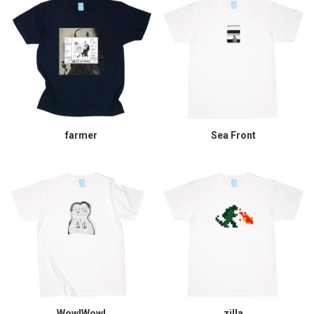
farmer
Sea Front
Wow!Wow!
zilla