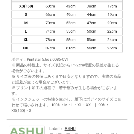
XS(150)
60cm
43cm
38cm
17cm
S
66cm
49cm
44cm
19cm
M
70cm
52cm
47cm
20cm
L
74cm
55cm
50cm
22cm
XL
78cm
58cm
53cm
24cm
XXL
82cm
61cm
56cm
26cm
ボディ：Printstar 5.6oz 0085-CVT
※ 商品の特性上、サイズ表記から1〜2cm程度の誤差が生じる
場合がございます。
※ サイズ表の数値はあくまで目安となりますので、実際の商品
と誤差が生じる場合がございます。
※ プリント加工の過程で、若干縮みが生じる場合がございま
す。
※ インクジェットの特性を生かし、版下はボディのサイズに合
わせて縮小されます。 100%：M・L・XL・XXL ｜ 90%：
XS(150)・S
Label：
ASHU