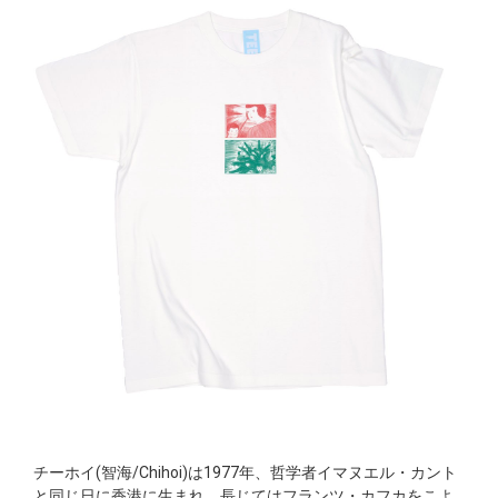
チーホイ(智海/Chihoi)は1977年、哲学者イマヌエル・カント
と同じ日に香港に生まれ、長じてはフランツ・カフカをこよ