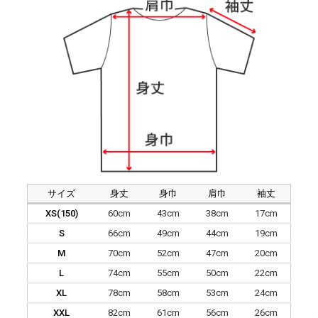
サイズ
身丈
身巾
肩巾
袖丈
XS(150)
60cm
43cm
38cm
17cm
S
66cm
49cm
44cm
19cm
M
70cm
52cm
47cm
20cm
L
74cm
55cm
50cm
22cm
XL
78cm
58cm
53cm
24cm
XXL
82cm
61cm
56cm
26cm