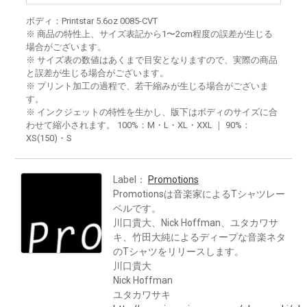
ボディ：Printstar 5.6oz 0085-CVT
※ 商品の特性上、サイズ表記から1〜2cm程度の誤差が生じる
場合がございます。
※ サイズ表の数値はあくまで目安となりますので、実際の商品
と誤差が生じる場合がございます。
※ プリント加工の過程で、若干縮みが生じる場合がございま
す。
※ インクジェットの特性を生かし、版下はボディのサイズに合
わせて縮小されます。 100%：M・L・XL・XXL ｜ 90%：
XS(150)・S
Label：
Promotions
Promotionsは音楽家によるTシャツレー
ベルです。
川口貴大、Nick Hoffman、ユタカワサ
キ、竹田大純によるディープな音楽ネタ
のTシャツをリリースします。
川口貴大
Nick Hoffman
ユタカワサキ