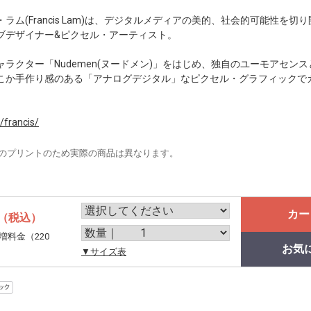
ラム(Francis Lam)は、デジタルメディアの美的、社会的可能性を切
ブデザイナー&ピクセル・アーティスト。
ラクター「Nudemen(ヌードメン)」をはじめ、独自のユーモアセン
こか手作り感のある「アナログデジタル」なピクセル・グラフィックで
/francis/
のプリントのため実際の商品は異なります。
カー
（税込）
増料金（220
お気
。
▼サイズ表