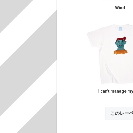
Wind
I can't manage my
このレー