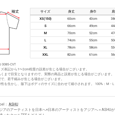
サイズ
身丈
身巾
XS(150)
60cm
43cm
3
S
66cm
49cm
4
M
70cm
52cm
4
L
74cm
55cm
5
XL
78cm
58cm
5
XXL
82cm
61cm
5
z 0085-CVT
イズ表記から1〜2cm程度の誤差が生じる場合がございます。
あくまで目安となりますので、実際の商品と誤差が生じる場合がございます。
程で、若干縮みが生じる場合がございます。
性を生かし、版下はボディのサイズに合わせて縮小されます。 100%：M・L・XL
bel：
ASHU
ジアのアーティストを日本へ×日本のアーティストをアジアへ＝ASHU
違ったクールTEEをどうぞ！