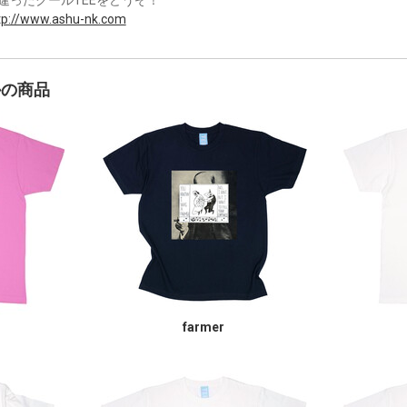
tp://www.ashu-nk.com
かの商品
farmer