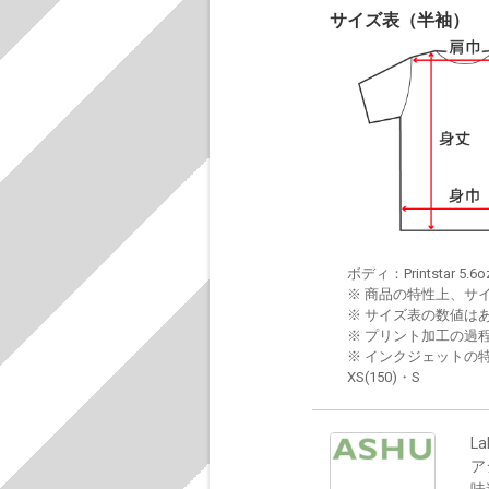
サイズ表（半袖）
ボディ：Printstar 5.6o
※ 商品の特性上、サ
※ サイズ表の数値は
※ プリント加工の過
※ インクジェットの特
XS(150)・S
La
ア
味