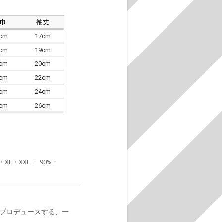
肩巾
袖丈
8cm
17cm
4cm
19cm
7cm
20cm
0cm
22cm
3cm
24cm
6cm
26cm
・XXL ｜ 90%：
がプロデュースする、一