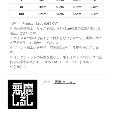
XL
78cm
58cm
53cm
24cm
XXL
82cm
61cm
56cm
26cm
ボディ：Printstar 5.6oz 0085-CVT
※ 商品の特性上、サイズ表記から1〜2cm程度の誤差が生じる
場合がございます。
※ サイズ表の数値はあくまで目安となりますので、実際の商品
と誤差が生じる場合がございます。
※ プリント加工の過程で、若干縮みが生じる場合がございま
す。
※ インクジェットの特性を生かし、版下はボディのサイズに合
わせて縮小されます。 100%：M・L・XL・XXL ｜ 90%：
XS(150)・S
Label：
悪魔のしるし