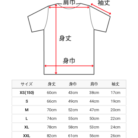
サイズ
身丈
身巾
肩巾
袖丈
XS(150)
60cm
43cm
38cm
17cm
S
66cm
49cm
44cm
19cm
M
70cm
52cm
47cm
20cm
L
74cm
55cm
50cm
22cm
XL
78cm
58cm
53cm
24cm
XXL
82cm
61cm
56cm
26cm