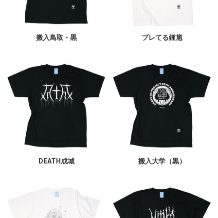
搬入鳥取・黒
ブレてる鍾馗
DEATH成城
搬入大学（黒）