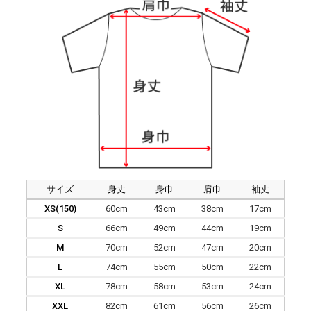
サイズ
身丈
身巾
肩巾
袖丈
XS(150)
60cm
43cm
38cm
17cm
S
66cm
49cm
44cm
19cm
M
70cm
52cm
47cm
20cm
L
74cm
55cm
50cm
22cm
XL
78cm
58cm
53cm
24cm
XXL
82cm
61cm
56cm
26cm