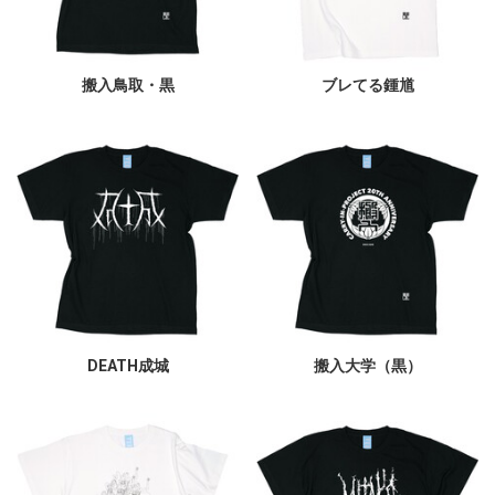
搬入鳥取・黒
ブレてる鍾馗
DEATH成城
搬入大学（黒）