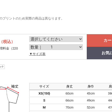
のプリントのため実際の商品は異なります。
カー
（税込）
増料金（220
お気
。
▼サイズ表
サイズ
身丈
身巾
XS(150)
60cm
43cm
3
S
66cm
49cm
4
M
70cm
52cm
4