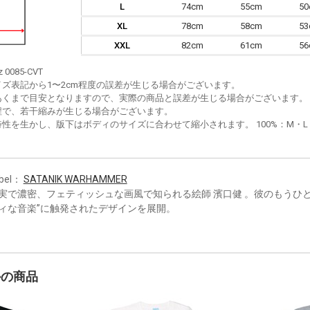
L
74cm
55cm
5
XL
78cm
58cm
5
XXL
82cm
61cm
5
z 0085-CVT
イズ表記から1〜2cm程度の誤差が生じる場合がございます。
あくまで目安となりますので、実際の商品と誤差が生じる場合がございます。
程で、若干縮みが生じる場合がございます。
性を生かし、版下はボディのサイズに合わせて縮小されます。 100%：M・L・XL
bel：
SATANIK WARHAMMER
実で濃密、フェティッシュな画風で知られる絵師 濱口健 。彼のもうひ
ィな音楽”に触発されたデザインを展開。
かの商品