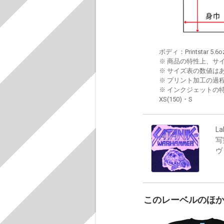
ボディ：Printstar 5.6o
※ 商品の特性上、サ
※ サイズ表の数値は
※ プリント加工の過
※ インクジェットの特
XS(150)・S
La
写
ヴ
このレーベルのほ