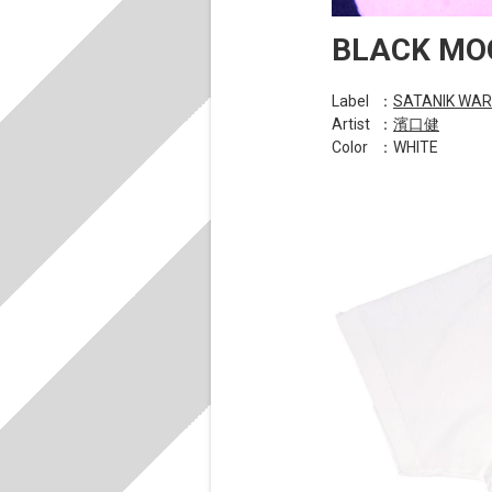
BLACK MO
Label
：
SATANIK WA
Artist
：
濱口健
Color
：WHITE