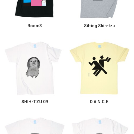
Room3
Sitting Shih-tzu
SHIH-TZU 09
D.A.N.C.E.