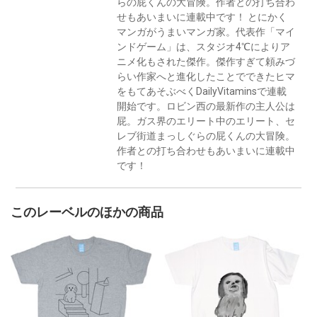
らの屁くんの大冒険。作者との打ち合わ
せもあいまいに連載中です！ とにかく
マンガがうまいマンガ家。代表作「マイ
ンドゲーム」は、スタジオ4℃によりア
ニメ化もされた傑作。傑作すぎて頼みづ
らい作家へと進化したことでできたヒマ
をもてあそぶべくDailyVitaminsで連載
開始です。ロビン西の最新作の主人公は
屁。ガス界のエリート中のエリート、セ
レブ街道まっしぐらの屁くんの大冒険。
作者との打ち合わせもあいまいに連載中
です！
このレーベルのほかの商品