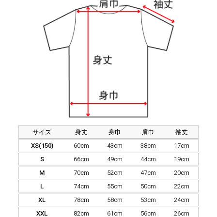
サイズ
身丈
身巾
肩巾
袖丈
XS(150)
60cm
43cm
38cm
17cm
S
66cm
49cm
44cm
19cm
M
70cm
52cm
47cm
20cm
L
74cm
55cm
50cm
22cm
XL
78cm
58cm
53cm
24cm
XXL
82cm
61cm
56cm
26cm