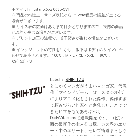
ボディ：Printstar 5.6oz 0085-CVT
※ 商品の特性上、サイズ表記から1〜2cm程度の誤差が生じる
場合がございます。
※ サイズ表の数値はあくまで目安となりますので、実際の商品
と誤差が生じる場合がございます。
※ プリント加工の過程で、若干縮みが生じる場合がございま
す。
※ インクジェットの特性を生かし、版下はボディのサイズに合
わせて縮小されます。 100%：M・L・XL・XXL ｜ 90%：
XS(150)・S
Label：
SHIH-TZU
とにかくマンガがうまいマンガ家。代表
作「マインドゲーム」は、スタジオ4℃
によりアニメ化もされた傑作。傑作すぎ
て頼みづらい作家へと進化したことでで
きたヒマをもてあそぶべく
DailyVitaminsで連載開始です。ロビン
西の最新作の主人公は屁。ガス界のエリ
ート中のエリート、セレブ街道まっしぐ