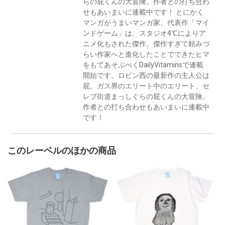
らの屁くんの大冒険。作者との打ち合わ
せもあいまいに連載中です！ とにかく
マンガがうまいマンガ家。代表作「マイ
ンドゲーム」は、スタジオ4℃によりア
ニメ化もされた傑作。傑作すぎて頼みづ
らい作家へと進化したことでできたヒマ
をもてあそぶべくDailyVitaminsで連載
開始です。ロビン西の最新作の主人公は
屁。ガス界のエリート中のエリート、セ
レブ街道まっしぐらの屁くんの大冒険。
作者との打ち合わせもあいまいに連載中
です！
このレーベルのほかの商品