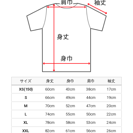
サイズ
身丈
身巾
肩巾
袖丈
XS(150)
60cm
43cm
38cm
17cm
S
66cm
49cm
44cm
19cm
M
70cm
52cm
47cm
20cm
L
74cm
55cm
50cm
22cm
XL
78cm
58cm
53cm
24cm
XXL
82cm
61cm
56cm
26cm