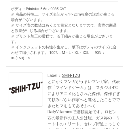
ボディ：Printstar 5.6oz 0085-CVT
※ 商品の特性上、サイズ表記から1〜2cm程度の誤差が生じる
場合がございます。
※ サイズ表の数値はあくまで目安となりますので、実際の商品
と誤差が生じる場合がございます。
※ プリント加工の過程で、若干縮みが生じる場合がございま
す。
※ インクジェットの特性を生かし、版下はボディのサイズに合
わせて縮小されます。 100%：M・L・XL・XXL ｜ 90%：
XS(150)・S
Label：
SHIH-TZU
とにかくマンガがうまいマンガ家。代表
作「マインドゲーム」は、スタジオ4℃
によりアニメ化もされた傑作。傑作すぎ
て頼みづらい作家へと進化したことでで
きたヒマをもてあそぶべく
DailyVitaminsで連載開始です。ロビン
西の最新作の主人公は屁。ガス界のエリ
ート中のエリート、セレブ街道まっしぐ