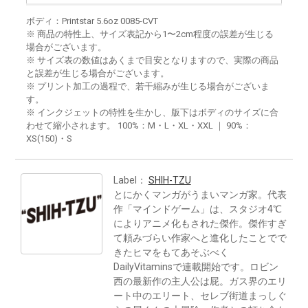
ボディ：Printstar 5.6oz 0085-CVT
※ 商品の特性上、サイズ表記から1〜2cm程度の誤差が生じる
場合がございます。
※ サイズ表の数値はあくまで目安となりますので、実際の商品
と誤差が生じる場合がございます。
※ プリント加工の過程で、若干縮みが生じる場合がございま
す。
※ インクジェットの特性を生かし、版下はボディのサイズに合
わせて縮小されます。 100%：M・L・XL・XXL ｜ 90%：
XS(150)・S
Label：
SHIH-TZU
とにかくマンガがうまいマンガ家。代表
作「マインドゲーム」は、スタジオ4℃
によりアニメ化もされた傑作。傑作すぎ
て頼みづらい作家へと進化したことでで
きたヒマをもてあそぶべく
DailyVitaminsで連載開始です。ロビン
西の最新作の主人公は屁。ガス界のエリ
ート中のエリート、セレブ街道まっしぐ