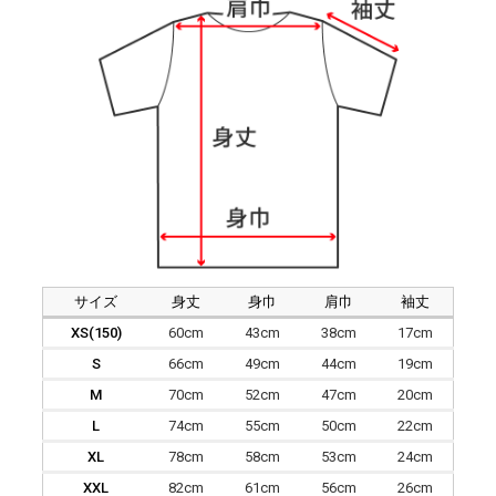
サイズ
身丈
身巾
肩巾
袖丈
XS(150)
60cm
43cm
38cm
17cm
S
66cm
49cm
44cm
19cm
M
70cm
52cm
47cm
20cm
L
74cm
55cm
50cm
22cm
XL
78cm
58cm
53cm
24cm
XXL
82cm
61cm
56cm
26cm