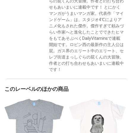
らの屁くんの大冒険。作者との打ち合わ
せもあいまいに連載中です！ とにかく
マンガがうまいマンガ家。代表作「マイ
ンドゲーム」は、スタジオ4℃によりア
ニメ化もされた傑作。傑作すぎて頼みづ
らい作家へと進化したことでできたヒマ
をもてあそぶべくDailyVitaminsで連載
開始です。ロビン西の最新作の主人公は
屁。ガス界のエリート中のエリート、セ
レブ街道まっしぐらの屁くんの大冒険。
作者との打ち合わせもあいまいに連載中
です！
このレーベルのほかの商品