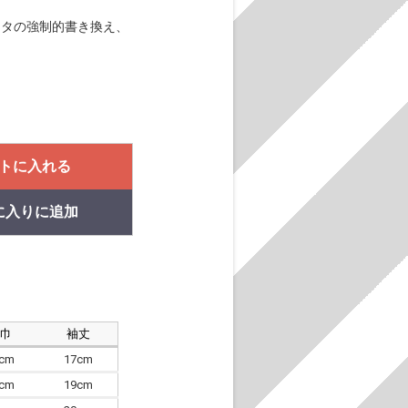
レクタの強制的書き換え、
トに入れる
に入りに追加
肩巾
袖丈
8cm
17cm
4cm
19cm