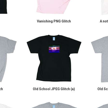
Vanishing PNG Glitch
A no
ch
Old School JPEG Glitch (a)
Old Sc