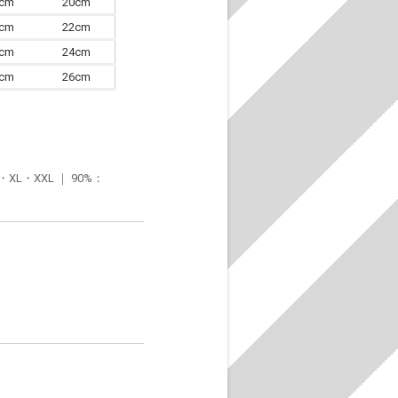
7cm
20cm
0cm
22cm
3cm
24cm
6cm
26cm
・XXL ｜ 90%：