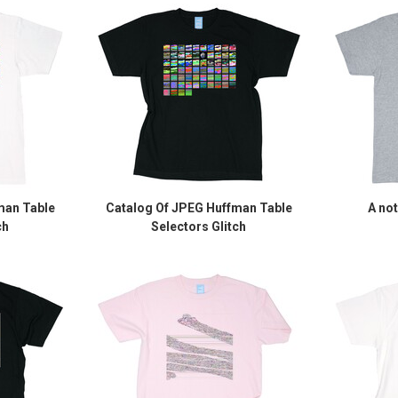
man Table
Catalog Of JPEG Huffman Table
A no
ch
Selectors Glitch