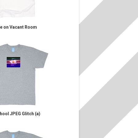
te on Vacant Room
hool JPEG Glitch (a)