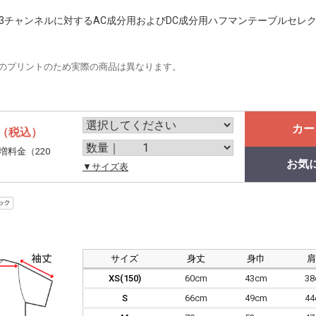
bCr3チャンネルに対するAC成分用およびDC成分用ハフマンテーブルセ
のプリントのため実際の商品は異なります。
カー
（税込）
増料金（220
お気
。
▼サイズ表
サイズ
身丈
身巾
XS(150)
60cm
43cm
3
S
66cm
49cm
4