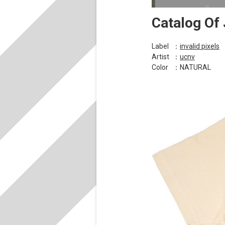
Catalog Of
Label
：
invalid pixels
Artist
：
ucnv
Color
：NATURAL