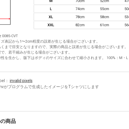
M
70cm
52cm
4
L
74cm
55cm
5
XL
78cm
58cm
5
XXL
82cm
61cm
5
z 0085-CVT
イズ表記から1〜2cm程度の誤差が生じる場合がございます。
あくまで目安となりますので、実際の商品と誤差が生じる場合がございます。
程で、若干縮みが生じる場合がございます。
性を生かし、版下はボディのサイズに合わせて縮小されます。 100%：M・L・XL
bel：
invalid pixels
cnvがプログラムで生成したイメージをTシャツにします
かの商品