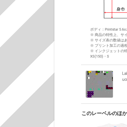
ボディ：Printstar 5.6o
※ 商品の特性上、サ
※ サイズ表の数値は
※ プリント加工の過
※ インクジェットの特
XS(150)・S
La
u
このレーベルのほ