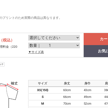
のプリントのため実際の商品は異なります。
カー
（税込）
増料金（220
お気
。
▼サイズ表
サイズ
身丈
身巾
XS(150)
60cm
43cm
3
S
66cm
49cm
4
M
70cm
52cm
4