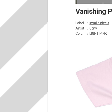
Vanishing 
Label
：
invalid pixels
Artist
：
ucnv
Color
：LIGHT PINK