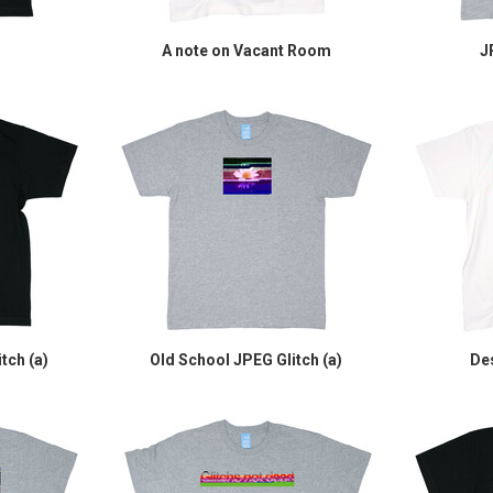
A note on Vacant Room
J
tch (a)
Old School JPEG Glitch (a)
De