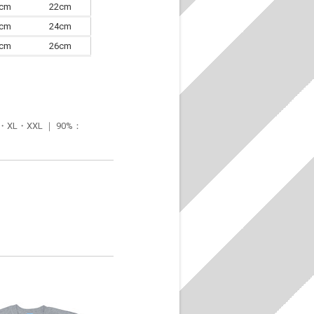
0cm
22cm
3cm
24cm
6cm
26cm
・XXL ｜ 90%：