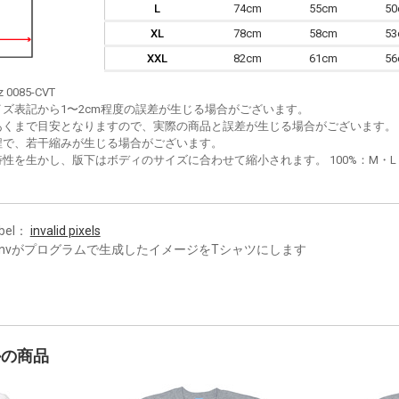
L
74cm
55cm
5
XL
78cm
58cm
5
XXL
82cm
61cm
5
z 0085-CVT
イズ表記から1〜2cm程度の誤差が生じる場合がございます。
あくまで目安となりますので、実際の商品と誤差が生じる場合がございます。
程で、若干縮みが生じる場合がございます。
性を生かし、版下はボディのサイズに合わせて縮小されます。 100%：M・L・XL
bel：
invalid pixels
cnvがプログラムで生成したイメージをTシャツにします
かの商品