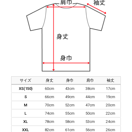
サイズ
身丈
身巾
肩巾
袖丈
XS(150)
60cm
43cm
38cm
17cm
S
66cm
49cm
44cm
19cm
M
70cm
52cm
47cm
20cm
L
74cm
55cm
50cm
22cm
XL
78cm
58cm
53cm
24cm
XXL
82cm
61cm
56cm
26cm