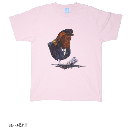
森へ帰れ!!