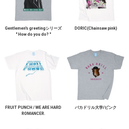
Gentlemen's greetingシリーズ
DORIC(Chainsaw pink)
" How do you do? "
FRUIT PUNCH / WE ARE HARD
バカドリル大学/ピンク
ROMANCER.