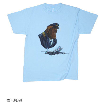
森へ帰れ!!