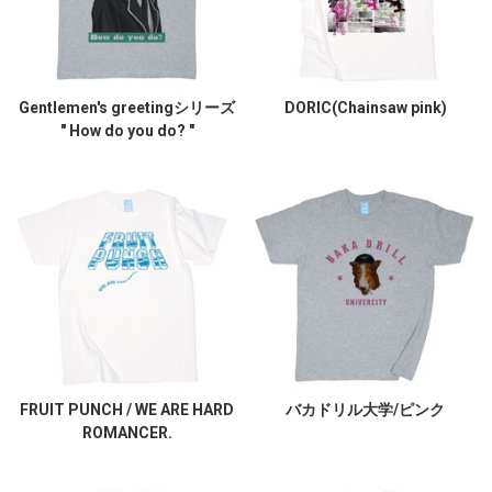
Gentlemen's greetingシリーズ
DORIC(Chainsaw pink)
" How do you do? "
FRUIT PUNCH / WE ARE HARD
バカドリル大学/ピンク
ROMANCER.