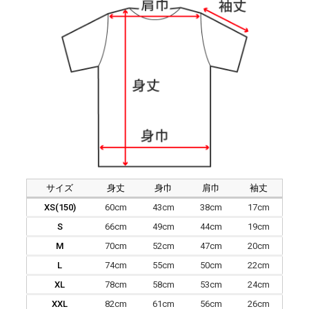
サイズ
身丈
身巾
肩巾
袖丈
XS(150)
60cm
43cm
38cm
17cm
S
66cm
49cm
44cm
19cm
M
70cm
52cm
47cm
20cm
L
74cm
55cm
50cm
22cm
XL
78cm
58cm
53cm
24cm
XXL
82cm
61cm
56cm
26cm