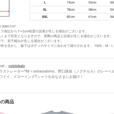
L
74cm
55cm
5
XL
78cm
58cm
5
XXL
82cm
61cm
5
z 0085-CVT
イズ表記から1〜2cm程度の誤差が生じる場合がございます。
あくまで目安となりますので、実際の商品と誤差が生じる場合がございます。
程で、若干縮みが生じる場合がございます。
性を生かし、版下はボディのサイズに合わせて縮小されます。 100%：M・L・XL
bel：
nololokalo
ラストレーター*時々onnacodomo。野口路加（ノグチルカ）のレー
ワイイ、ドローイングTシャツをみなさまにお届け！
かの商品