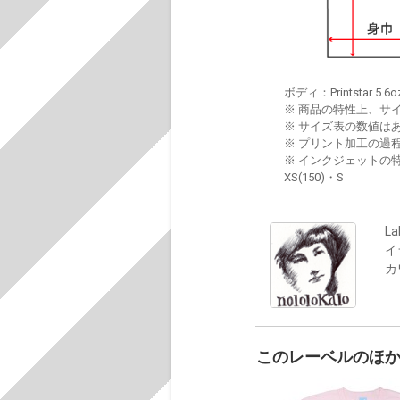
ボディ：Printstar 5.6o
※ 商品の特性上、サ
※ サイズ表の数値は
※ プリント加工の過
※ インクジェットの特
XS(150)・S
La
イ
カ
このレーベルのほ