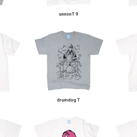
unnonT 9
drumdog T