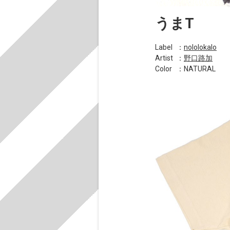
うまT
Label
：
nololokalo
Artist
：
野口路加
Color
：NATURAL