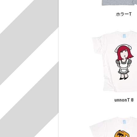
ホラーT
unnonT 8