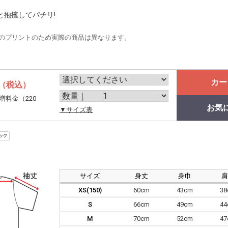
と抱擁してパチリ!
のプリントのため実際の商品は異なります。
カー
（税込）
増料金（220
お気
。
▼サイズ表
サイズ
身丈
身巾
XS(150)
60cm
43cm
3
S
66cm
49cm
4
M
70cm
52cm
4