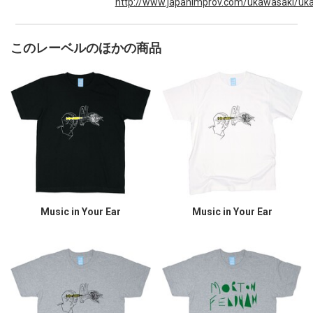
http://www.japanimprov.com/ukawasaki/uka
このレーベルのほかの商品
Music in Your Ear
Music in Your Ear