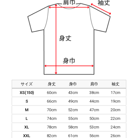
サイズ
身丈
身巾
肩巾
袖丈
XS(150)
60cm
43cm
38cm
17cm
S
66cm
49cm
44cm
19cm
M
70cm
52cm
47cm
20cm
L
74cm
55cm
50cm
22cm
XL
78cm
58cm
53cm
24cm
XXL
82cm
61cm
56cm
26cm