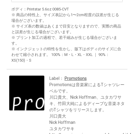
ボディ：Printstar 5.6oz 0085-CVT
※ 商品の特性上、サイズ表記から1〜2cm程度の誤差が生じる
場合がございます。
※ サイズ表の数値はあくまで目安となりますので、実際の商品
と誤差が生じる場合がございます。
※ プリント加工の過程で、若干縮みが生じる場合がございま
す。
※ インクジェットの特性を生かし、版下はボディのサイズに合
わせて縮小されます。 100%：M・L・XL・XXL ｜ 90%：
XS(150)・S
Label：
Promotions
Promotionsは音楽家によるTシャツレー
ベルです。
川口貴大、Nick Hoffman、ユタカワサ
キ、竹田大純によるディープな音楽ネタ
のTシャツをリリースします。
川口貴大
Nick Hoffman
ユタカワサキ