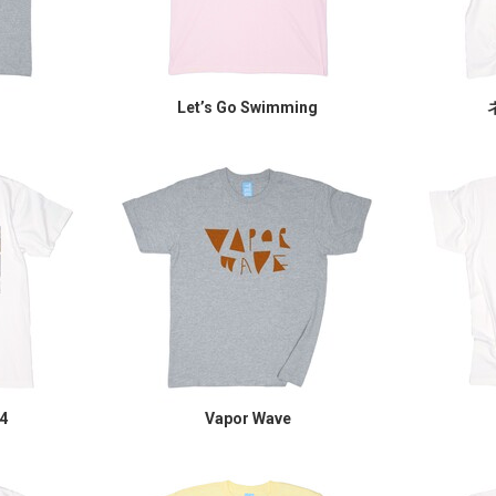
Let’s Go Swimming
4
Vapor Wave