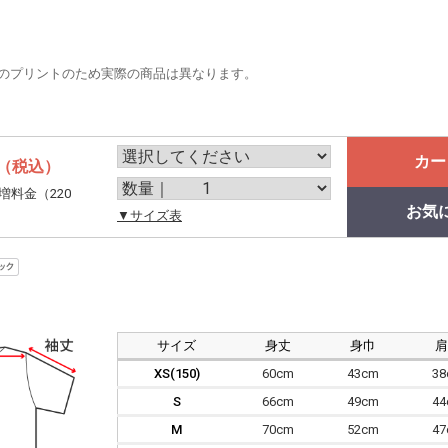
のプリントのため実際の商品は異なります。
カー
（税込）
増料金（220
お気
。
▼サイズ表
サイズ
身丈
身巾
XS(150)
60cm
43cm
3
S
66cm
49cm
4
M
70cm
52cm
4