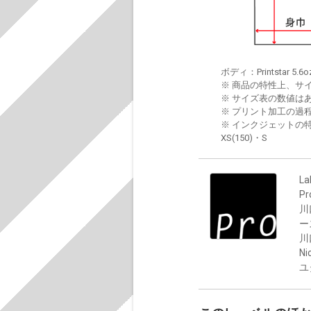
ボディ：Printstar 5.6o
※ 商品の特性上、サ
※ サイズ表の数値は
※ プリント加工の過
※ インクジェットの特
XS(150)・S
La
P
川
ー
川
Ni
ユ