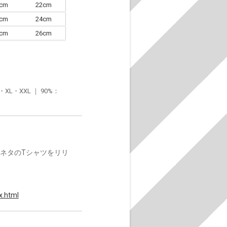
0cm
22cm
3cm
24cm
6cm
26cm
・XXL ｜ 90%：
楽ネタのTシャツをリリ
x.html