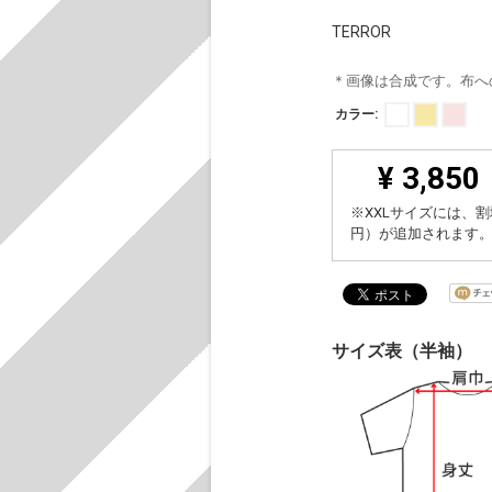
TERROR
＊画像は合成です。布へ
カラー:
¥ 3,850
※XXLサイズには、割
円）が追加されます
サイズ表（半袖）