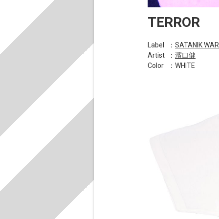
TERROR
Label
：
SATANIK WA
Artist
：
濱口健
Color
：WHITE