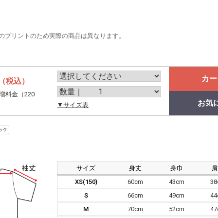
のプリントのため実際の商品は異なります。
カー
（税込）
増料金（220
お気
。
▼サイズ表
サイズ
身丈
身巾
XS(150)
60cm
43cm
3
S
66cm
49cm
4
M
70cm
52cm
4