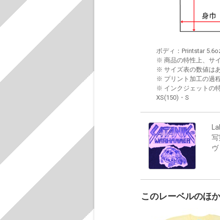
ボディ：Printstar 5.6o
※ 商品の特性上、サ
※ サイズ表の数値は
※ プリント加工の過
※ インクジェットの特
XS(150)・S
La
写
ヴ
このレーベルのほ