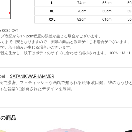
L
74cm
55cm
5
XL
78cm
58cm
5
XXL
82cm
61cm
5
z 0085-CVT
イズ表記から1〜2cm程度の誤差が生じる場合がございます。
あくまで目安となりますので、実際の商品と誤差が生じる場合がございます。
程で、若干縮みが生じる場合がございます。
性を生かし、版下はボディのサイズに合わせて縮小されます。 100%：M・L・XL
bel：
SATANIK WARHAMMER
実で濃密、フェティッシュな画風で知られる絵師 濱口健 。彼のもうひ
ィな音楽”に触発されたデザインを展開。
かの商品