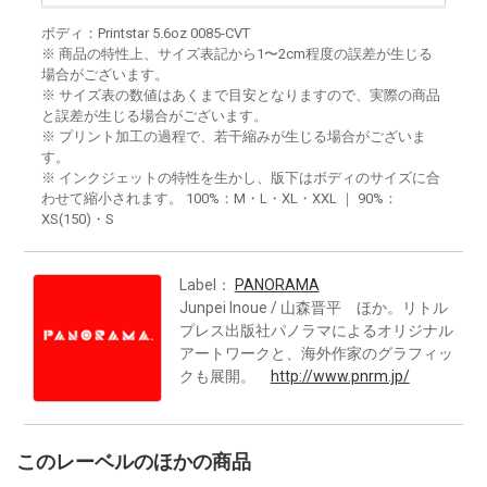
ボディ：Printstar 5.6oz 0085-CVT
※ 商品の特性上、サイズ表記から1〜2cm程度の誤差が生じる
場合がございます。
※ サイズ表の数値はあくまで目安となりますので、実際の商品
と誤差が生じる場合がございます。
※ プリント加工の過程で、若干縮みが生じる場合がございま
す。
※ インクジェットの特性を生かし、版下はボディのサイズに合
わせて縮小されます。 100%：M・L・XL・XXL ｜ 90%：
XS(150)・S
Label：
PANORAMA
Junpei Inoue / 山森晋平 ほか。リトル
プレス出版社パノラマによるオリジナル
アートワークと、海外作家のグラフィッ
クも展開。
http://www.pnrm.jp/
このレーベルのほかの商品