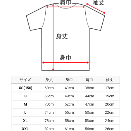
サイズ
身丈
身巾
肩巾
袖丈
XS(150)
60cm
43cm
38cm
17cm
S
66cm
49cm
44cm
19cm
M
70cm
52cm
47cm
20cm
L
74cm
55cm
50cm
22cm
XL
78cm
58cm
53cm
24cm
XXL
82cm
61cm
56cm
26cm