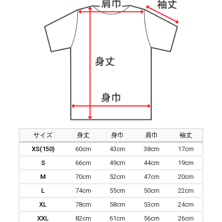
サイズ
身丈
身巾
肩巾
袖丈
XS(150)
60cm
43cm
38cm
17cm
S
66cm
49cm
44cm
19cm
M
70cm
52cm
47cm
20cm
L
74cm
55cm
50cm
22cm
XL
78cm
58cm
53cm
24cm
XXL
82cm
61cm
56cm
26cm