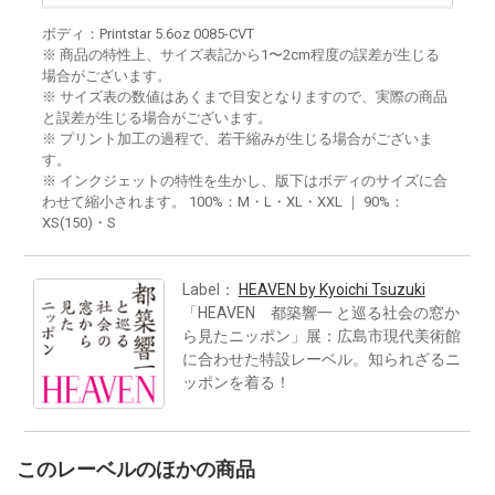
ボディ：Printstar 5.6oz 0085-CVT
※ 商品の特性上、サイズ表記から1〜2cm程度の誤差が生じる
場合がございます。
※ サイズ表の数値はあくまで目安となりますので、実際の商品
と誤差が生じる場合がございます。
※ プリント加工の過程で、若干縮みが生じる場合がございま
す。
※ インクジェットの特性を生かし、版下はボディのサイズに合
わせて縮小されます。 100%：M・L・XL・XXL ｜ 90%：
XS(150)・S
Label：
HEAVEN by Kyoichi Tsuzuki
「HEAVEN 都築響一 と巡る社会の窓か
ら見たニッポン」展：広島市現代美術館
に合わせた特設レーベル。知られざるニ
ッポンを着る！
このレーベルのほかの商品