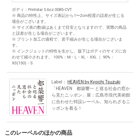
ボディ：Printstar 5.6oz 0085-CVT
※ 商品の特性上、サイズ表記から1〜2cm程度の誤差が生じる
場合がございます。
※ サイズ表の数値はあくまで目安となりますので、実際の商品
と誤差が生じる場合がございます。
※ プリント加工の過程で、若干縮みが生じる場合がございま
す。
※ インクジェットの特性を生かし、版下はボディのサイズに合
わせて縮小されます。 100%：M・L・XL・XXL ｜ 90%：
XS(150)・S
Label：
HEAVEN by Kyoichi Tsuzuki
「HEAVEN 都築響一 と巡る社会の窓か
ら見たニッポン」展：広島市現代美術館
に合わせた特設レーベル。知られざるニ
ッポンを着る！
このレーベルのほかの商品