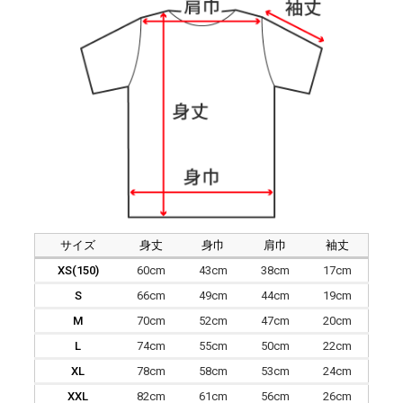
サイズ
身丈
身巾
肩巾
袖丈
XS(150)
60cm
43cm
38cm
17cm
S
66cm
49cm
44cm
19cm
M
70cm
52cm
47cm
20cm
L
74cm
55cm
50cm
22cm
XL
78cm
58cm
53cm
24cm
XXL
82cm
61cm
56cm
26cm