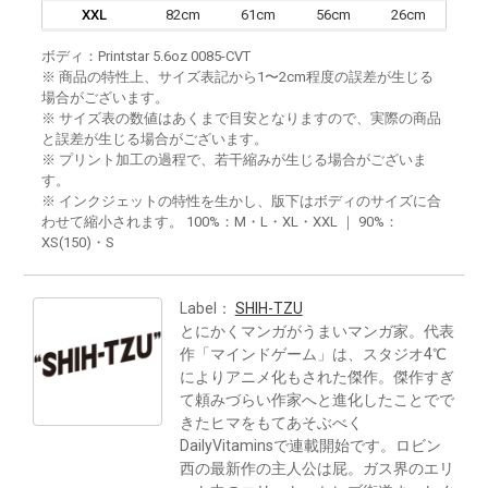
XXL
82cm
61cm
56cm
26cm
ボディ：Printstar 5.6oz 0085-CVT
※ 商品の特性上、サイズ表記から1〜2cm程度の誤差が生じる
場合がございます。
※ サイズ表の数値はあくまで目安となりますので、実際の商品
と誤差が生じる場合がございます。
※ プリント加工の過程で、若干縮みが生じる場合がございま
す。
※ インクジェットの特性を生かし、版下はボディのサイズに合
わせて縮小されます。 100%：M・L・XL・XXL ｜ 90%：
XS(150)・S
Label：
SHIH-TZU
とにかくマンガがうまいマンガ家。代表
作「マインドゲーム」は、スタジオ4℃
によりアニメ化もされた傑作。傑作すぎ
て頼みづらい作家へと進化したことでで
きたヒマをもてあそぶべく
DailyVitaminsで連載開始です。ロビン
西の最新作の主人公は屁。ガス界のエリ