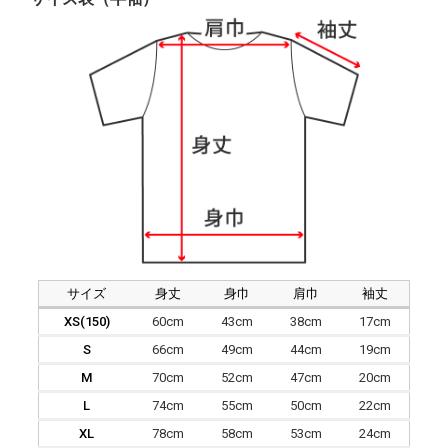
サイズ
身丈
身巾
肩巾
袖丈
XS(150)
60cm
43cm
38cm
17cm
S
66cm
49cm
44cm
19cm
M
70cm
52cm
47cm
20cm
L
74cm
55cm
50cm
22cm
XL
78cm
58cm
53cm
24cm