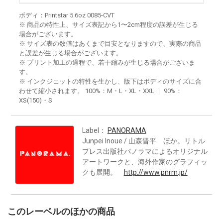
ボディ：Printstar 5.6oz 0085-CVT
※ 商品の特性上、サイズ表記から1〜2cm程度の誤差が生じる
場合がございます。
※ サイズ表の数値はあくまで目安となりますので、実際の商品
と誤差が生じる場合がございます。
※ プリント加工の過程で、若干縮みが生じる場合がございま
す。
※ インクジェットの特性を生かし、版下はボディのサイズに合
わせて縮小されます。 100%：M・L・XL・XXL ｜ 90%：
XS(150)・S
Label：
PANORAMA
Junpei Inoue / 山森晋平 ほか。リトル
プレス出版社パノラマによるオリジナル
アートワークと、海外作家のグラフィッ
クも展開。
http://www.pnrm.jp/
このレーベルのほかの商品