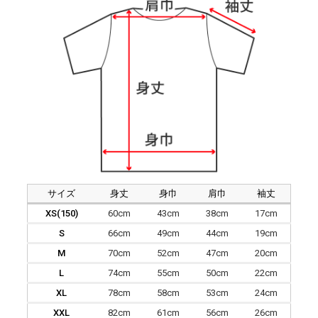
サイズ
身丈
身巾
肩巾
袖丈
XS(150)
60cm
43cm
38cm
17cm
S
66cm
49cm
44cm
19cm
M
70cm
52cm
47cm
20cm
L
74cm
55cm
50cm
22cm
XL
78cm
58cm
53cm
24cm
XXL
82cm
61cm
56cm
26cm