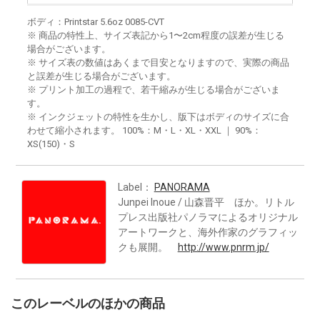
ボディ：Printstar 5.6oz 0085-CVT
※ 商品の特性上、サイズ表記から1〜2cm程度の誤差が生じる
場合がございます。
※ サイズ表の数値はあくまで目安となりますので、実際の商品
と誤差が生じる場合がございます。
※ プリント加工の過程で、若干縮みが生じる場合がございま
す。
※ インクジェットの特性を生かし、版下はボディのサイズに合
わせて縮小されます。 100%：M・L・XL・XXL ｜ 90%：
XS(150)・S
Label：
PANORAMA
Junpei Inoue / 山森晋平 ほか。リトル
プレス出版社パノラマによるオリジナル
アートワークと、海外作家のグラフィッ
クも展開。
http://www.pnrm.jp/
このレーベルのほかの商品