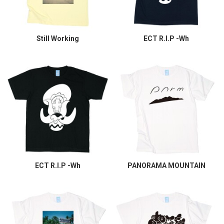
Still Working
ECT R.I.P -Wh
ECT R.I.P -Wh
PANORAMA MOUNTAIN