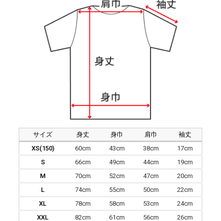
サイズ
身丈
身巾
肩巾
袖丈
XS(150)
60cm
43cm
38cm
17cm
S
66cm
49cm
44cm
19cm
M
70cm
52cm
47cm
20cm
L
74cm
55cm
50cm
22cm
XL
78cm
58cm
53cm
24cm
XXL
82cm
61cm
56cm
26cm