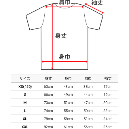
サイズ
身丈
身巾
肩巾
袖丈
XS(150)
60cm
43cm
38cm
17cm
S
66cm
49cm
44cm
19cm
M
70cm
52cm
47cm
20cm
L
74cm
55cm
50cm
22cm
XL
78cm
58cm
53cm
24cm
XXL
82cm
61cm
56cm
26cm