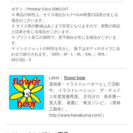
ボディ：Printstar 5.6oz 0085-CVT
※ 商品の特性上、サイズ表記から1〜2cm程度の誤差が生じる
場合がございます。
※ サイズ表の数値はあくまで目安となりますので、実際の商品
と誤差が生じる場合がございます。
※ プリント加工の過程で、若干縮みが生じる場合がございま
す。
※ インクジェットの特性を生かし、版下はボディのサイズに合
わせて縮小されます。 100%：M・L・XL・XXL ｜ 90%：
XS(150)・S
Label：
flower bear
漫画家・イラストレーターとして活動
中。 イラストレーション ザ・チョイ
ス年度賞優秀賞。 月刊ガロ 長井勝一
賞入選。 著書に「東京ゾンビ」（青林
工藝舎）。
http://www.hanakuma.com/）