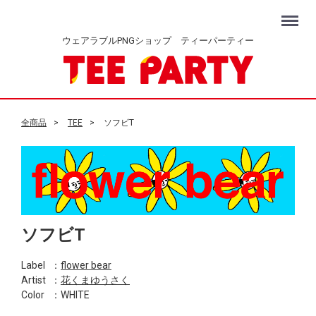
Menu
ウェアラブルPNGショップ ティーパーティー
全商品
TEE
ソフビT
ソフビT
Label
：
flower bear
Artist
：
花くまゆうさく
Color
：WHITE