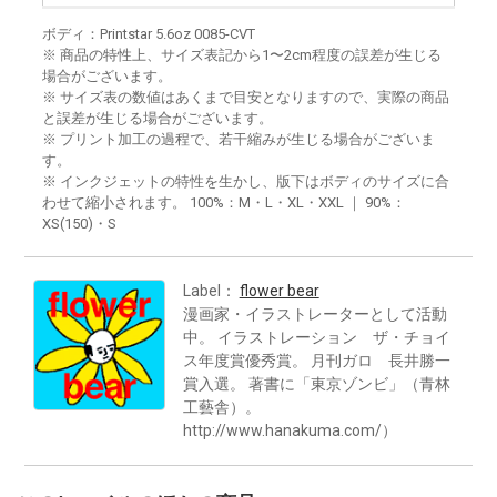
ボディ：Printstar 5.6oz 0085-CVT
※ 商品の特性上、サイズ表記から1〜2cm程度の誤差が生じる
場合がございます。
※ サイズ表の数値はあくまで目安となりますので、実際の商品
と誤差が生じる場合がございます。
※ プリント加工の過程で、若干縮みが生じる場合がございま
す。
※ インクジェットの特性を生かし、版下はボディのサイズに合
わせて縮小されます。 100%：M・L・XL・XXL ｜ 90%：
XS(150)・S
Label：
flower bear
漫画家・イラストレーターとして活動
中。 イラストレーション ザ・チョイ
ス年度賞優秀賞。 月刊ガロ 長井勝一
賞入選。 著書に「東京ゾンビ」（青林
工藝舎）。
http://www.hanakuma.com/）