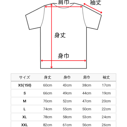
サイズ
身丈
身巾
肩巾
袖丈
XS(150)
60cm
43cm
38cm
17cm
S
66cm
49cm
44cm
19cm
M
70cm
52cm
47cm
20cm
L
74cm
55cm
50cm
22cm
XL
78cm
58cm
53cm
24cm
XXL
82cm
61cm
56cm
26cm