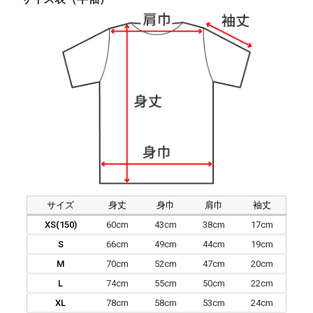
サイズ
身丈
身巾
肩巾
袖丈
XS(150)
60cm
43cm
38cm
17cm
S
66cm
49cm
44cm
19cm
M
70cm
52cm
47cm
20cm
L
74cm
55cm
50cm
22cm
XL
78cm
58cm
53cm
24cm