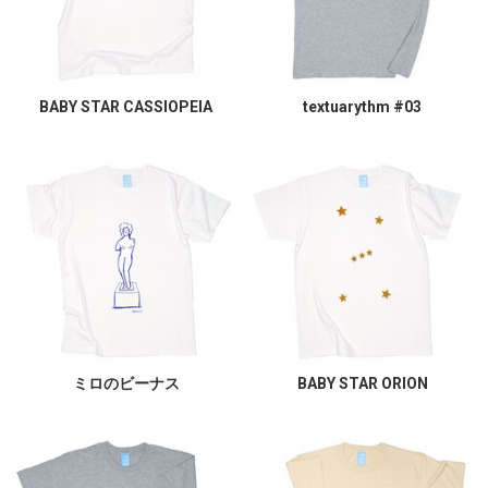
BABY STAR CASSIOPEIA
textuarythm #03
ミロのビーナス
BABY STAR ORION