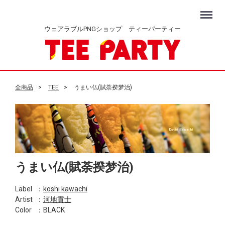
Menu
ウェアラブルPNGショップ ティーパーティー
全商品
TEE
うまい仏(賦荼揆梦治)
うまい仏(賦荼揆梦治)
Label
：
koshi kawachi
Artist
：
河地貢士
Color
：BLACK