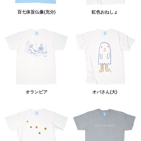
百七体旨仏像(充分)
虹色おねしょ
オランピア
オバさん(大)