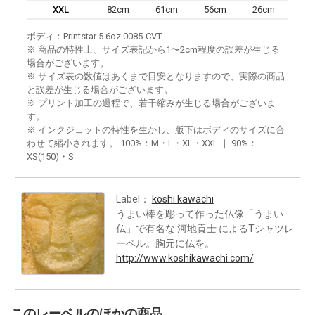
XXL
82cm
61cm
56cm
26cm
ボディ：Printstar 5.6oz 0085-CVT
※ 商品の特性上、サイズ表記から1〜2cm程度の誤差が生じる
場合がございます。
※ サイズ表の数値はあくまで目安となりますので、実際の商品
と誤差が生じる場合がございます。
※ プリント加工の過程で、若干縮みが生じる場合がございま
す。
※ インクジェットの特性を生かし、版下はボディのサイズに合
わせて縮小されます。 100%：M・L・XL・XXL ｜ 90%：
XS(150)・S
Label：
koshi kawachi
うまい棒を彫って作った仏像「うまい
仏」で有名な 河地貢士 によるTシャツレ
ーベル。胸元に仏を。
http://www.koshikawachi.com/
このレーベルのほかの商品