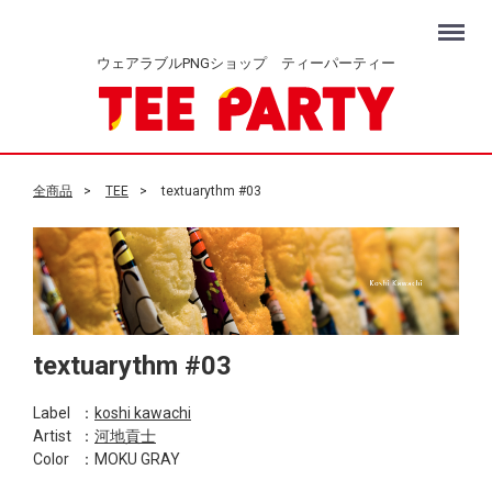
Menu
ウェアラブルPNGショップ ティーパーティー
全商品
TEE
textuarythm #03
textuarythm #03
Label
：
koshi kawachi
Artist
：
河地貢士
Color
：MOKU GRAY