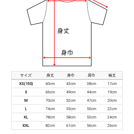
サイズ
身丈
身巾
肩巾
袖丈
XS(150)
60cm
43cm
38cm
17cm
S
66cm
49cm
44cm
19cm
M
70cm
52cm
47cm
20cm
L
74cm
55cm
50cm
22cm
XL
78cm
58cm
53cm
24cm
XXL
82cm
61cm
56cm
26cm