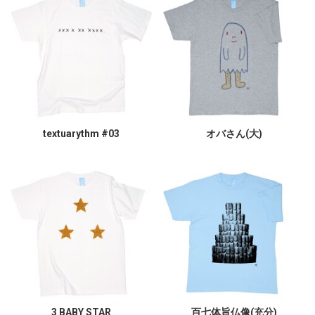
textuarythm #03
オバさん(大)
3 BABY STAR
百七体旨仏像(充分)