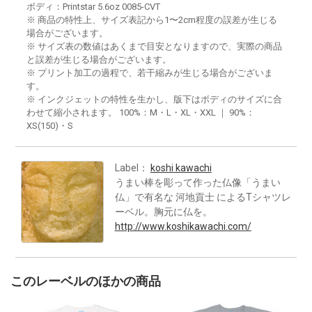
ボディ：Printstar 5.6oz 0085-CVT
※ 商品の特性上、サイズ表記から1〜2cm程度の誤差が生じる
場合がございます。
※ サイズ表の数値はあくまで目安となりますので、実際の商品
と誤差が生じる場合がございます。
※ プリント加工の過程で、若干縮みが生じる場合がございま
す。
※ インクジェットの特性を生かし、版下はボディのサイズに合
わせて縮小されます。 100%：M・L・XL・XXL ｜ 90%：
XS(150)・S
Label：
koshi kawachi
うまい棒を彫って作った仏像「うまい
仏」で有名な 河地貢士 によるTシャツレ
ーベル。胸元に仏を。
http://www.koshikawachi.com/
このレーベルのほかの商品