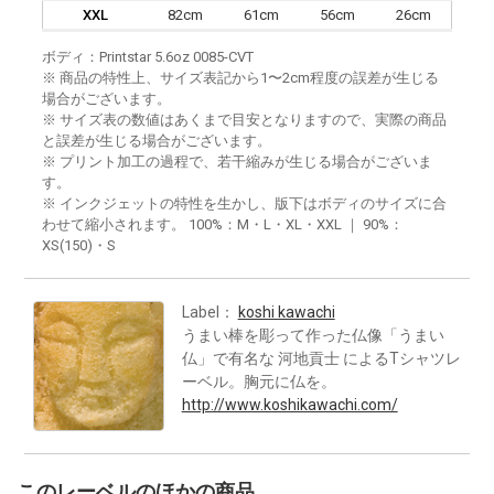
XXL
82cm
61cm
56cm
26cm
ボディ：Printstar 5.6oz 0085-CVT
※ 商品の特性上、サイズ表記から1〜2cm程度の誤差が生じる
場合がございます。
※ サイズ表の数値はあくまで目安となりますので、実際の商品
と誤差が生じる場合がございます。
※ プリント加工の過程で、若干縮みが生じる場合がございま
す。
※ インクジェットの特性を生かし、版下はボディのサイズに合
わせて縮小されます。 100%：M・L・XL・XXL ｜ 90%：
XS(150)・S
Label：
koshi kawachi
うまい棒を彫って作った仏像「うまい
仏」で有名な 河地貢士 によるTシャツレ
ーベル。胸元に仏を。
http://www.koshikawachi.com/
このレーベルのほかの商品