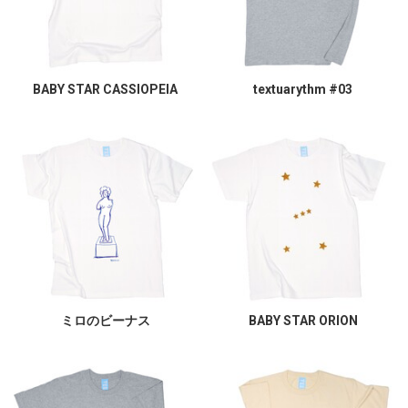
BABY STAR CASSIOPEIA
textuarythm #03
ミロのビーナス
BABY STAR ORION