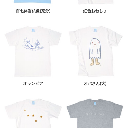
百七体旨仏像(充分)
虹色おねしょ
オランピア
オバさん(大)