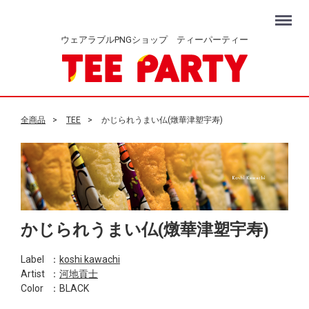
Menu
ウェアラブルPNGショップ ティーパーティー
全商品
TEE
かじられうまい仏(燉華津塑宇寿)
かじられうまい仏(燉華津塑宇寿)
Label
：
koshi kawachi
Artist
：
河地貢士
Color
：BLACK