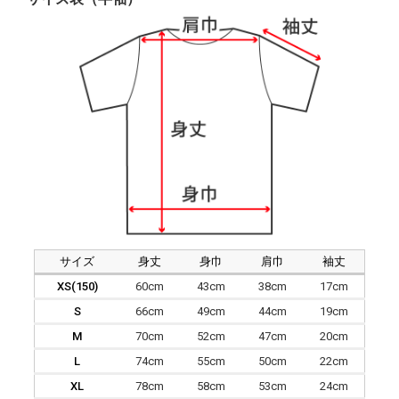
サイズ
身丈
身巾
肩巾
袖丈
XS(150)
60cm
43cm
38cm
17cm
S
66cm
49cm
44cm
19cm
M
70cm
52cm
47cm
20cm
L
74cm
55cm
50cm
22cm
XL
78cm
58cm
53cm
24cm