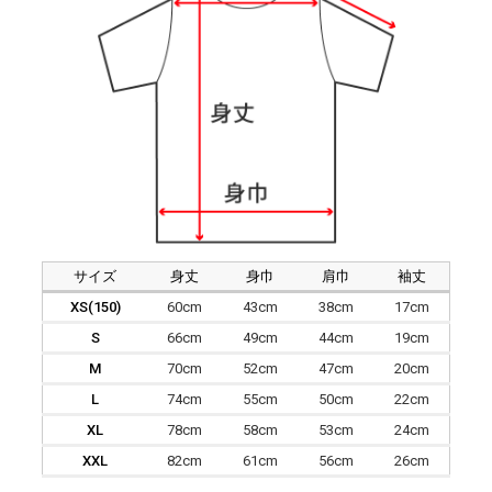
サイズ
身丈
身巾
肩巾
袖丈
XS(150)
60cm
43cm
38cm
17cm
S
66cm
49cm
44cm
19cm
M
70cm
52cm
47cm
20cm
L
74cm
55cm
50cm
22cm
XL
78cm
58cm
53cm
24cm
XXL
82cm
61cm
56cm
26cm