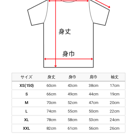
サイズ
身丈
身巾
肩巾
袖丈
XS(150)
60cm
43cm
38cm
17cm
S
66cm
49cm
44cm
19cm
M
70cm
52cm
47cm
20cm
L
74cm
55cm
50cm
22cm
XL
78cm
58cm
53cm
24cm
XXL
82cm
61cm
56cm
26cm