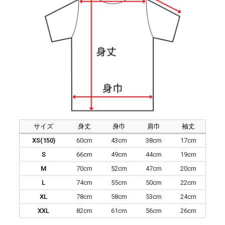
サイズ
身丈
身巾
肩巾
袖丈
XS(150)
60cm
43cm
38cm
17cm
S
66cm
49cm
44cm
19cm
M
70cm
52cm
47cm
20cm
L
74cm
55cm
50cm
22cm
XL
78cm
58cm
53cm
24cm
XXL
82cm
61cm
56cm
26cm