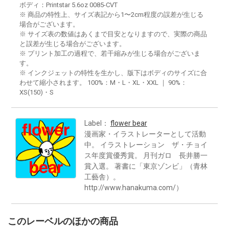
ボディ：Printstar 5.6oz 0085-CVT
※ 商品の特性上、サイズ表記から1〜2cm程度の誤差が生じる
場合がございます。
※ サイズ表の数値はあくまで目安となりますので、実際の商品
と誤差が生じる場合がございます。
※ プリント加工の過程で、若干縮みが生じる場合がございま
す。
※ インクジェットの特性を生かし、版下はボディのサイズに合
わせて縮小されます。 100%：M・L・XL・XXL ｜ 90%：
XS(150)・S
Label：
flower bear
漫画家・イラストレーターとして活動
中。 イラストレーション ザ・チョイ
ス年度賞優秀賞。 月刊ガロ 長井勝一
賞入選。 著書に「東京ゾンビ」（青林
工藝舎）。
http://www.hanakuma.com/）
このレーベルのほかの商品