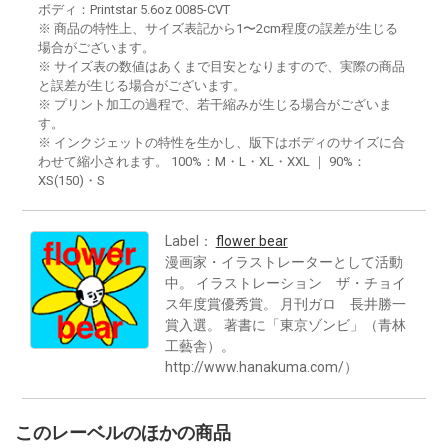
ボディ：Printstar 5.6oz 0085-CVT
※ 商品の特性上、サイズ表記から1〜2cm程度の誤差が生じる
場合がございます。
※ サイズ表の数値はあくまで目安となりますので、実際の商品
と誤差が生じる場合がございます。
※ プリント加工の過程で、若干縮みが生じる場合がございま
す。
※ インクジェットの特性を生かし、版下はボディのサイズに合
わせて縮小されます。 100%：M・L・XL・XXL ｜ 90%：
XS(150)・S
Label：
flower bear
漫画家・イラストレーターとして活動
中。 イラストレーション ザ・チョイ
ス年度賞優秀賞。 月刊ガロ 長井勝一
賞入選。 著書に「東京ゾンビ」（青林
工藝舎）。
http://www.hanakuma.com/）
このレーベルのほかの商品