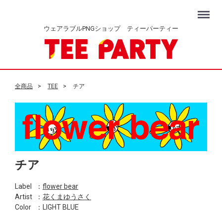
Menu
ウェアラブルPNGショップ ティーパーティー
全商品
TEE
チア
チア
Label
：
flower bear
Artist
：
花くまゆうさく
Color
：LIGHT BLUE