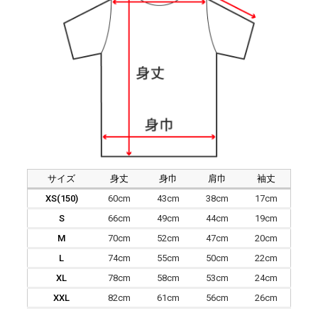
サイズ
身丈
身巾
肩巾
袖丈
XS(150)
60cm
43cm
38cm
17cm
S
66cm
49cm
44cm
19cm
M
70cm
52cm
47cm
20cm
L
74cm
55cm
50cm
22cm
XL
78cm
58cm
53cm
24cm
XXL
82cm
61cm
56cm
26cm