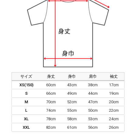
サイズ
身丈
身巾
肩巾
袖丈
XS(150)
60cm
43cm
38cm
17cm
S
66cm
49cm
44cm
19cm
M
70cm
52cm
47cm
20cm
L
74cm
55cm
50cm
22cm
XL
78cm
58cm
53cm
24cm
XXL
82cm
61cm
56cm
26cm