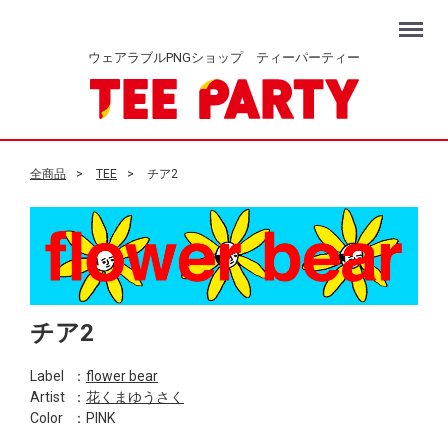
Menu
ウェアラブルPNGショップ ティーパーティー
全商品
TEE
チア2
チア2
Label
：
flower bear
Artist
：
花くまゆうさく
Color
：PINK