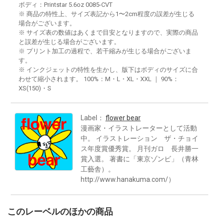
ボディ：Printstar 5.6oz 0085-CVT
※ 商品の特性上、サイズ表記から1〜2cm程度の誤差が生じる
場合がございます。
※ サイズ表の数値はあくまで目安となりますので、実際の商品
と誤差が生じる場合がございます。
※ プリント加工の過程で、若干縮みが生じる場合がございま
す。
※ インクジェットの特性を生かし、版下はボディのサイズに合
わせて縮小されます。 100%：M・L・XL・XXL ｜ 90%：
XS(150)・S
Label：
flower bear
漫画家・イラストレーターとして活動
中。 イラストレーション ザ・チョイ
ス年度賞優秀賞。 月刊ガロ 長井勝一
賞入選。 著書に「東京ゾンビ」（青林
工藝舎）。
http://www.hanakuma.com/）
このレーベルのほかの商品