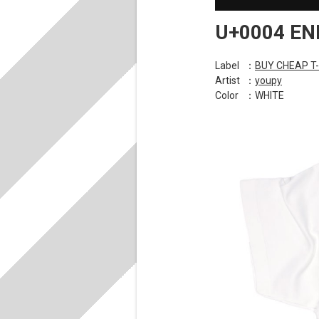
U+0004 EN
Label
：
BUY CHEAP T
Artist
：
youpy
Color
：WHITE