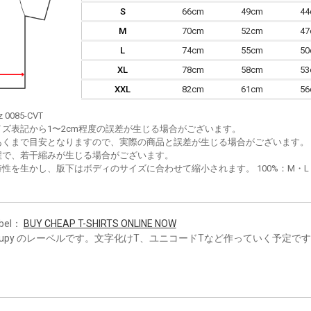
S
66cm
49cm
4
M
70cm
52cm
4
L
74cm
55cm
5
XL
78cm
58cm
5
XXL
82cm
61cm
5
z 0085-CVT
イズ表記から1〜2cm程度の誤差が生じる場合がございます。
あくまで目安となりますので、実際の商品と誤差が生じる場合がございます。
程で、若干縮みが生じる場合がございます。
性を生かし、版下はボディのサイズに合わせて縮小されます。 100%：M・L・XL
bel：
BUY CHEAP T-SHIRTS ONLINE NOW
oupy のレーベルです。文字化けT、ユニコードTなど作っていく予定で