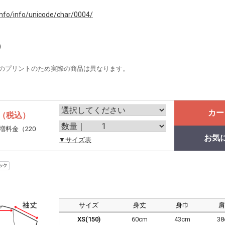
info/info/unicode/char/0004/
)
のプリントのため実際の商品は異なります。
カー
（税込）
増料金（220
お気
。
▼サイズ表
サイズ
身丈
身巾
XS(150)
60cm
43cm
3