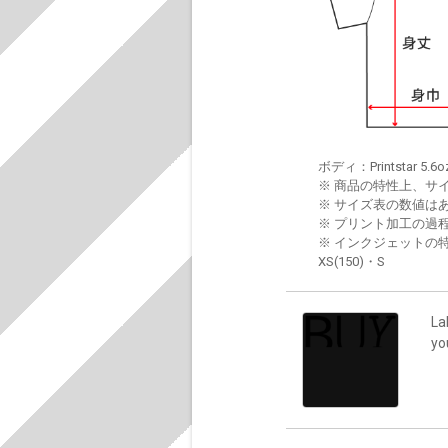
ボディ：Printstar 5.6o
※ 商品の特性上、サ
※ サイズ表の数値は
※ プリント加工の過
※ インクジェットの特
XS(150)・S
La
y