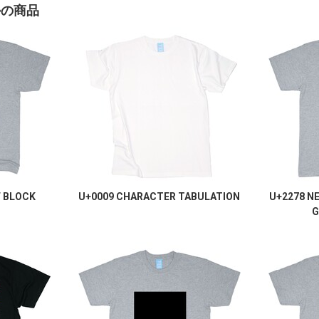
かの商品
F BLOCK
U+0009 CHARACTER TABULATION
U+2278 N
G