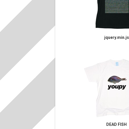
jquery.min.js
DEAD FISH