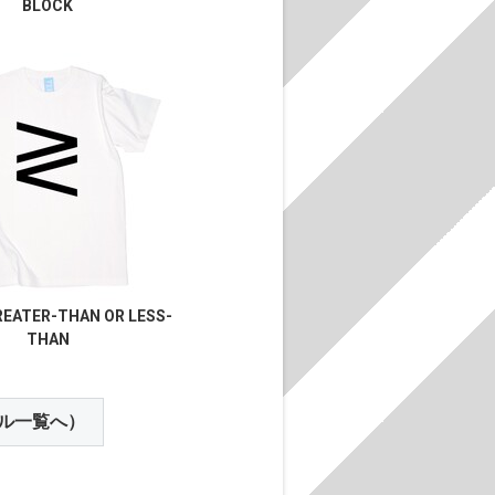
BLOCK
REATER-THAN OR LESS-
THAN
ル一覧へ）