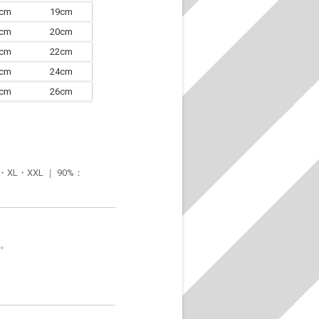
4cm
19cm
7cm
20cm
0cm
22cm
3cm
24cm
6cm
26cm
・XXL ｜ 90%：
す。