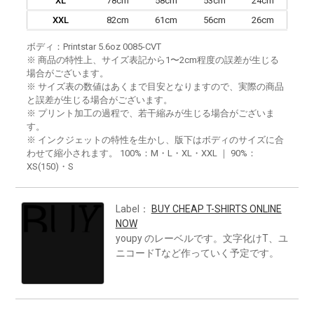
XL
78cm
58cm
53cm
24cm
XXL
82cm
61cm
56cm
26cm
ボディ：Printstar 5.6oz 0085-CVT
※ 商品の特性上、サイズ表記から1〜2cm程度の誤差が生じる
場合がございます。
※ サイズ表の数値はあくまで目安となりますので、実際の商品
と誤差が生じる場合がございます。
※ プリント加工の過程で、若干縮みが生じる場合がございま
す。
※ インクジェットの特性を生かし、版下はボディのサイズに合
わせて縮小されます。 100%：M・L・XL・XXL ｜ 90%：
XS(150)・S
Label：
BUY CHEAP T-SHIRTS ONLINE
NOW
youpy のレーベルです。文字化けT、ユ
ニコードTなど作っていく予定です。