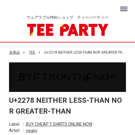
Menu
ウェアラブルPNGショップ ティーパーティー
全商品
TEE
U+2278 NEITHER LESS-THAN NOR GREATER-THAN
U+2278 NEITHER LESS-THAN NO
R GREATER-THAN
Label
：
BUY CHEAP T-SHIRTS ONLINE NOW
Artist
：
youpy