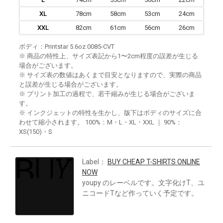
XL
78cm
58cm
53cm
24cm
XXL
82cm
61cm
56cm
26cm
ボディ：Printstar 5.6oz 0085-CVT
※ 商品の特性上、サイズ表記から1〜2cm程度の誤差が生じる
場合がございます。
※ サイズ表の数値はあくまで目安となりますので、実際の商品
と誤差が生じる場合がございます。
※ プリント加工の過程で、若干縮みが生じる場合がございま
す。
※ インクジェットの特性を生かし、版下はボディのサイズに合
わせて縮小されます。 100%：M・L・XL・XXL ｜ 90%：
XS(150)・S
Label：
BUY CHEAP T-SHIRTS ONLINE
NOW
youpy のレーベルです。文字化けT、ユ
ニコードTなど作っていく予定です。