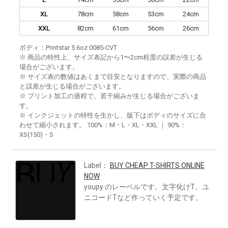
XL
78cm
58cm
53cm
24cm
XXL
82cm
61cm
56cm
26cm
ボディ：Printstar 5.6oz 0085-CVT
※ 商品の特性上、サイズ表記から1〜2cm程度の誤差が生じる
場合がございます。
※ サイズ表の数値はあくまで目安となりますので、実際の商品
と誤差が生じる場合がございます。
※ プリント加工の過程で、若干縮みが生じる場合がございま
す。
※ インクジェットの特性を生かし、版下はボディのサイズに合
わせて縮小されます。 100%：M・L・XL・XXL ｜ 90%：
XS(150)・S
Label：
BUY CHEAP T-SHIRTS ONLINE
NOW
youpy のレーベルです。文字化けT、ユ
ニコードTなど作っていく予定です。