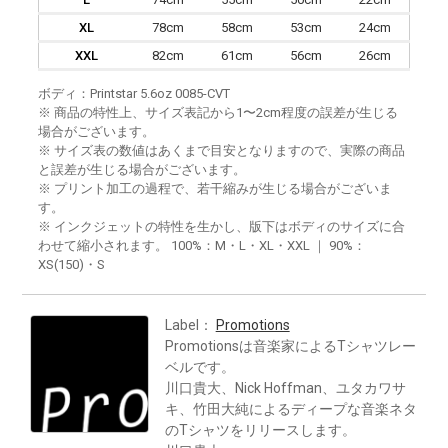
XL
78cm
58cm
53cm
24cm
XXL
82cm
61cm
56cm
26cm
ボディ：Printstar 5.6oz 0085-CVT
※ 商品の特性上、サイズ表記から1〜2cm程度の誤差が生じる
場合がございます。
※ サイズ表の数値はあくまで目安となりますので、実際の商品
と誤差が生じる場合がございます。
※ プリント加工の過程で、若干縮みが生じる場合がございま
す。
※ インクジェットの特性を生かし、版下はボディのサイズに合
わせて縮小されます。 100%：M・L・XL・XXL ｜ 90%：
XS(150)・S
Label：
Promotions
Promotionsは音楽家によるTシャツレー
ベルです。
川口貴大、Nick Hoffman、ユタカワサ
キ、竹田大純によるディープな音楽ネタ
のTシャツをリリースします。