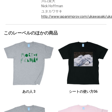
川口貴大
Nick Hoffman
ユタカワサキ
http://www.japanimprov.com/ukawasaki/uka
このレーベルのほかの商品
あの人 3
シートの使い方06