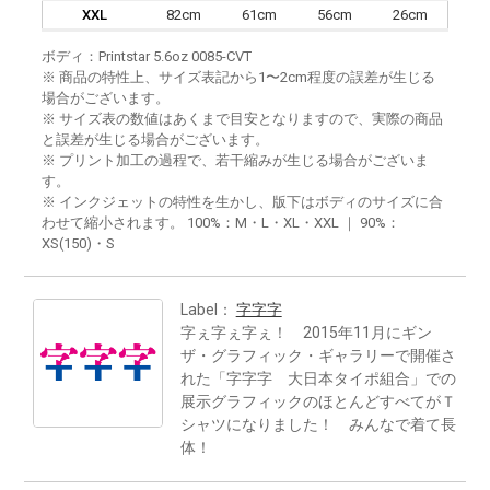
XXL
82cm
61cm
56cm
26cm
ボディ：Printstar 5.6oz 0085-CVT
※ 商品の特性上、サイズ表記から1〜2cm程度の誤差が生じる
場合がございます。
※ サイズ表の数値はあくまで目安となりますので、実際の商品
と誤差が生じる場合がございます。
※ プリント加工の過程で、若干縮みが生じる場合がございま
す。
※ インクジェットの特性を生かし、版下はボディのサイズに合
わせて縮小されます。 100%：M・L・XL・XXL ｜ 90%：
XS(150)・S
Label：
字字字
字ぇ字ぇ字ぇ！ 2015年11月にギン
ザ・グラフィック・ギャラリーで開催さ
れた「字字字 大日本タイポ組合」での
展示グラフィックのほとんどすべてがＴ
シャツになりました！ みんなで着て長
体！