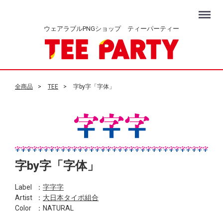
Menu
ウェアラブルPNGショップ ティーパーティー
全商品
TEE
字by字「字体」
字by字「字体」
Label
：
字字字
Artist
：
大日本タイポ組合
Color
：NATURAL