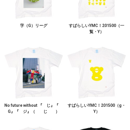
字（G）リーグ
すばらしいYMC！201500（一
覧・Y）
No future without 『 じ』『
すばらしいYMC！201500（g・
G』『 ジ』（ じ ）
Y）