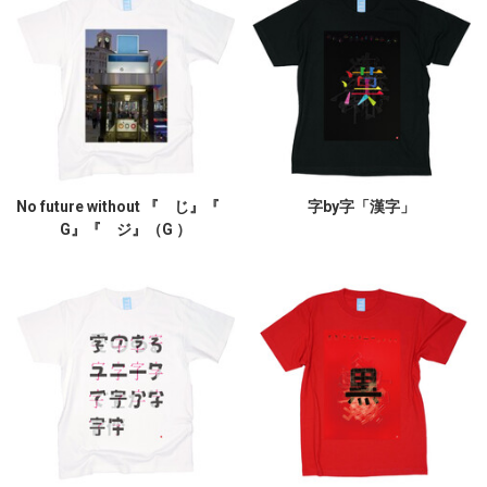
No future without 『 じ』『
字by字「漢字」
G』『 ジ』（G ）