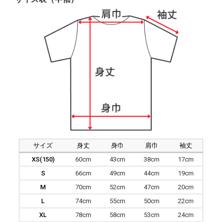
サイズ
身丈
身巾
肩巾
袖丈
XS(150)
60cm
43cm
38cm
17cm
S
66cm
49cm
44cm
19cm
M
70cm
52cm
47cm
20cm
L
74cm
55cm
50cm
22cm
XL
78cm
58cm
53cm
24cm