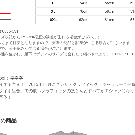
L
74cm
55cm
5
XL
78cm
58cm
5
XXL
82cm
61cm
5
z 0085-CVT
イズ表記から1〜2cm程度の誤差が生じる場合がございます。
あくまで目安となりますので、実際の商品と誤差が生じる場合がございます。
程で、若干縮みが生じる場合がございます。
性を生かし、版下はボディのサイズに合わせて縮小されます。 100%：M・L・XL
bel：
字字字
ぇ字ぇ字ぇ！ 2015年11月にギンザ・グラフィック・ギャラリーで開
タイポ組合」での展示グラフィックのほとんどすべてがＴシャツになり
長体！
かの商品