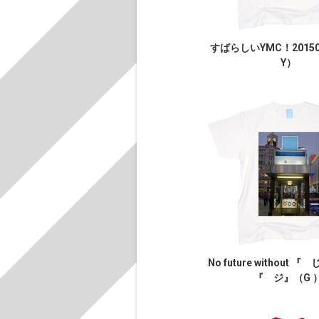
すばらしいYMC！2015
Y）
No future without 
『 ジ』（G 