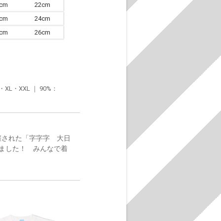
0cm
22cm
3cm
24cm
6cm
26cm
・XXL ｜ 90%：
催された「字字字 大日
ました！ みんなで着