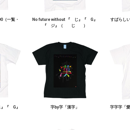
00（一覧・
No future without 『 じ』『 G』
すばらしいY
『 ジ』（ じ ）
『 じ』『 G』
字by字「漢字」
字字字「
）