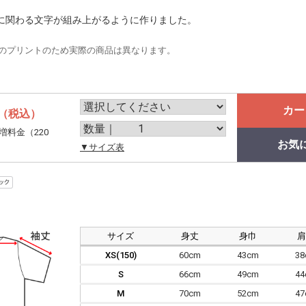
に関わる文字が組み上がるように作りました。
のプリントのため実際の商品は異なります。
カー
（税込）
増料金（220
お気
。
▼サイズ表
サイズ
身丈
身巾
XS(150)
60cm
43cm
3
S
66cm
49cm
4
M
70cm
52cm
4