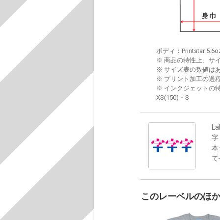
ボディ：Printstar 5.6o
※ 商品の特性上、サ
※ サイズ表の数値は
※ プリント加工の過
※ インクジェットの特
XS(150)・S
La
字
本
て
このレーベルのほ