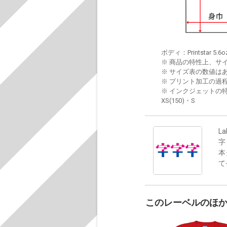
ボディ：Printstar 5.6o
※ 商品の特性上、サ
※ サイズ表の数値は
※ プリント加工の過
※ インクジェットの特
XS(150)・S
La
字
本
て
このレーベルのほ