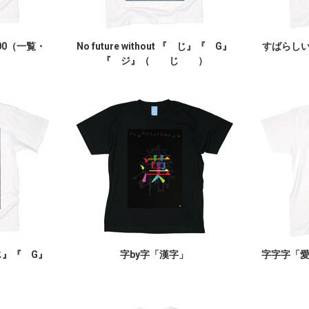
00（一覧・
No future without 『 じ』『 G』
すばらしいY
『 ジ』（ じ ）
『 じ』『 G』
字by字「漢字」
字字字「
）