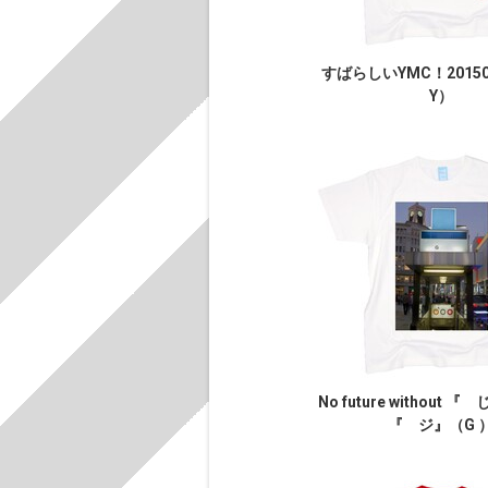
すばらしいYMC！2015
Y）
No future without 
『 ジ』（G 