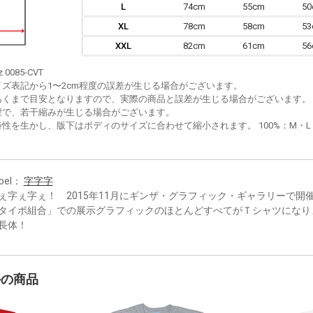
L
74cm
55cm
5
XL
78cm
58cm
5
XXL
82cm
61cm
5
z 0085-CVT
イズ表記から1〜2cm程度の誤差が生じる場合がございます。
あくまで目安となりますので、実際の商品と誤差が生じる場合がございます。
程で、若干縮みが生じる場合がございます。
性を生かし、版下はボディのサイズに合わせて縮小されます。 100%：M・L・XL
bel：
字字字
ぇ字ぇ字ぇ！ 2015年11月にギンザ・グラフィック・ギャラリーで開
タイポ組合」での展示グラフィックのほとんどすべてがＴシャツになり
長体！
かの商品