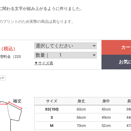
に関わる文字が組み上がるように作りました。
のプリントのため実際の商品は異なります。
カー
（税込）
増料金（220
お気
。
▼サイズ表
サイズ
身丈
身巾
XS(150)
60cm
43cm
3
S
66cm
49cm
4
M
70cm
52cm
4