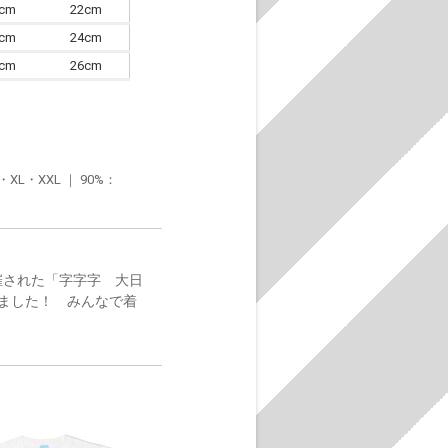
0cm
22cm
3cm
24cm
6cm
26cm
・XXL ｜ 90%：
催された「字字字 大日
ました！ みんなで着