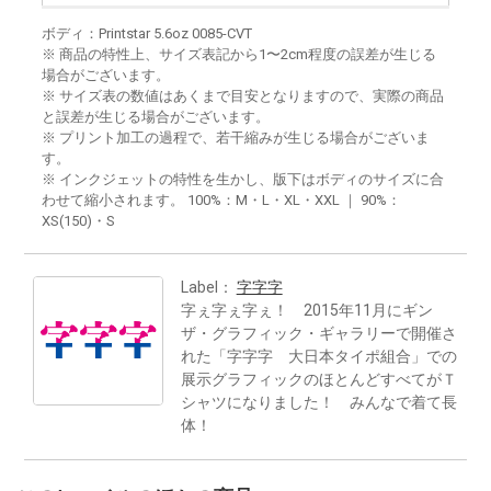
ボディ：Printstar 5.6oz 0085-CVT
※ 商品の特性上、サイズ表記から1〜2cm程度の誤差が生じる
場合がございます。
※ サイズ表の数値はあくまで目安となりますので、実際の商品
と誤差が生じる場合がございます。
※ プリント加工の過程で、若干縮みが生じる場合がございま
す。
※ インクジェットの特性を生かし、版下はボディのサイズに合
わせて縮小されます。 100%：M・L・XL・XXL ｜ 90%：
XS(150)・S
Label：
字字字
字ぇ字ぇ字ぇ！ 2015年11月にギン
ザ・グラフィック・ギャラリーで開催さ
れた「字字字 大日本タイポ組合」での
展示グラフィックのほとんどすべてがＴ
シャツになりました！ みんなで着て長
体！