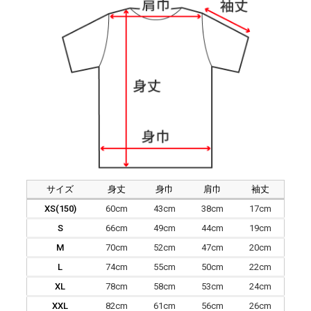
サイズ
身丈
身巾
肩巾
袖丈
XS(150)
60cm
43cm
38cm
17cm
S
66cm
49cm
44cm
19cm
M
70cm
52cm
47cm
20cm
L
74cm
55cm
50cm
22cm
XL
78cm
58cm
53cm
24cm
XXL
82cm
61cm
56cm
26cm