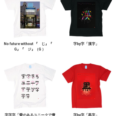
No future without 『 じ』『
字by字「漢字」
G』『 ジ』（G ）
字字字「愛のあるユニークで豊
字by字「黒字」