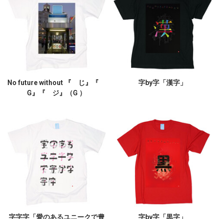
No future without 『 じ』『
字by字「漢字」
G』『 ジ』（G ）
字字字「愛のあるユニークで豊
字by字「黒字」