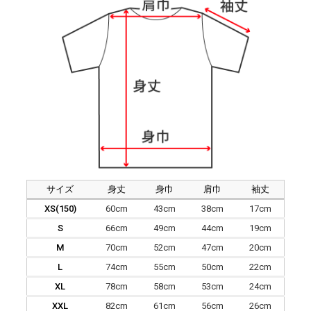
サイズ
身丈
身巾
肩巾
袖丈
XS(150)
60cm
43cm
38cm
17cm
S
66cm
49cm
44cm
19cm
M
70cm
52cm
47cm
20cm
L
74cm
55cm
50cm
22cm
XL
78cm
58cm
53cm
24cm
XXL
82cm
61cm
56cm
26cm