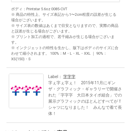
ボディ：Printstar 5.6oz 0085-CVT
※ 商品の特性上、サイズ表記から1〜2cm程度の誤差が生じる
場合がございます。
※ サイズ表の数値はあくまで目安となりますので、実際の商品
と誤差が生じる場合がございます。
※ プリント加工の過程で、若干縮みが生じる場合がございま
す。
※ インクジェットの特性を生かし、版下はボディのサイズに合
わせて縮小されます。 100%：M・L・XL・XXL ｜ 90%：
XS(150)・S
Label：
字字字
字ぇ字ぇ字ぇ！ 2015年11月にギン
ザ・グラフィック・ギャラリーで開催さ
れた「字字字 大日本タイポ組合」での
展示グラフィックのほとんどすべてがＴ
シャツになりました！ みんなで着て長
体！