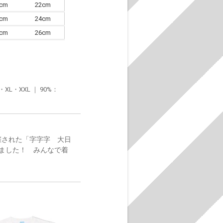
0cm
22cm
3cm
24cm
6cm
26cm
・XXL ｜ 90%：
催された「字字字 大日
ました！ みんなで着