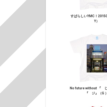
すばらしいYMC！2015
Y）
No future without 
『 ジ』（G 