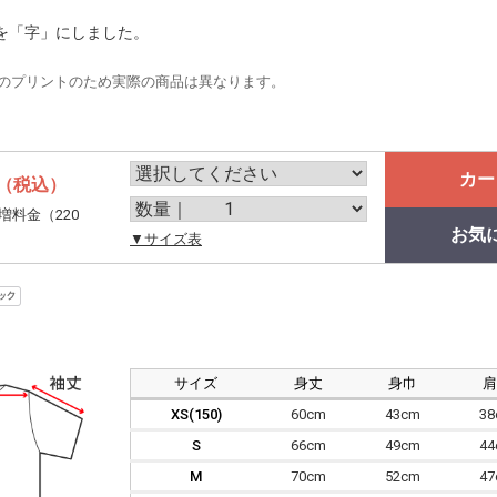
を「字」にしました。
のプリントのため実際の商品は異なります。
カー
（税込）
増料金（220
お気
。
▼サイズ表
サイズ
身丈
身巾
XS(150)
60cm
43cm
3
S
66cm
49cm
4
M
70cm
52cm
4