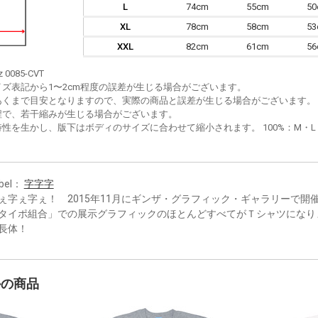
L
74cm
55cm
5
XL
78cm
58cm
5
XXL
82cm
61cm
5
z 0085-CVT
イズ表記から1〜2cm程度の誤差が生じる場合がございます。
あくまで目安となりますので、実際の商品と誤差が生じる場合がございます。
程で、若干縮みが生じる場合がございます。
性を生かし、版下はボディのサイズに合わせて縮小されます。 100%：M・L・XL
bel：
字字字
ぇ字ぇ字ぇ！ 2015年11月にギンザ・グラフィック・ギャラリーで開
タイポ組合」での展示グラフィックのほとんどすべてがＴシャツになり
長体！
かの商品