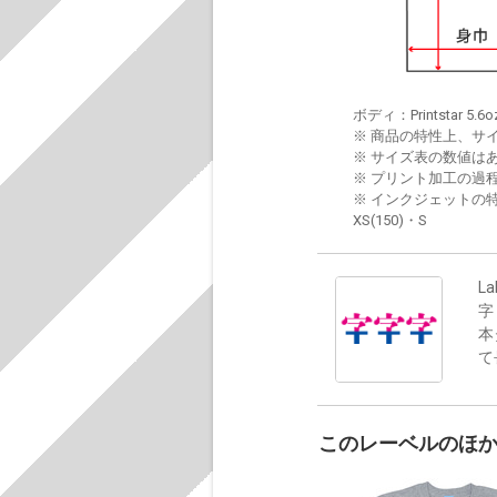
ボディ：Printstar 5.6o
※ 商品の特性上、サ
※ サイズ表の数値は
※ プリント加工の過
※ インクジェットの特
XS(150)・S
La
字
本
て
このレーベルのほ