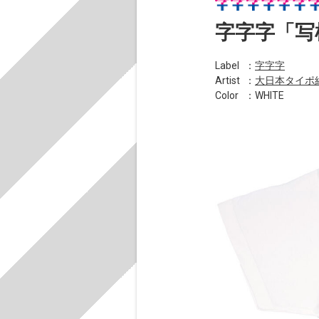
字字字「写植
Label
：
字字字
Artist
：
大日本タイポ
Color
：WHITE