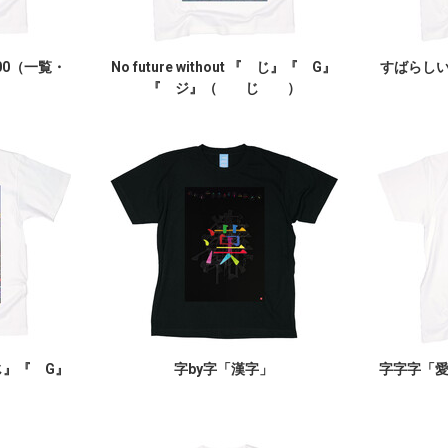
00（一覧・
No future without 『 じ』『 G』
すばらしいY
『 ジ』（ じ ）
『 じ』『 G』
字by字「漢字」
字字字「
）