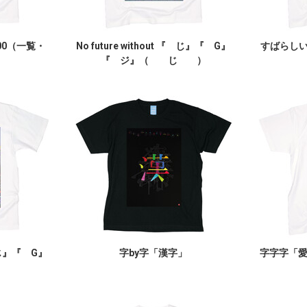
00（一覧・
No future without 『 じ』『 G』
すばらしいY
『 ジ』（ じ ）
『 じ』『 G』
字by字「漢字」
字字字「
）