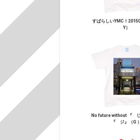
すばらしいYMC！2015
Y）
No future without 
『 ジ』（G 