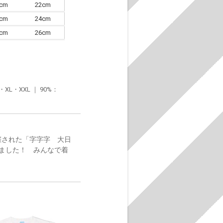
0cm
22cm
3cm
24cm
6cm
26cm
・XXL ｜ 90%：
催された「字字字 大日
ました！ みんなで着