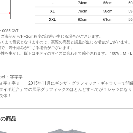
L
74cm
55cm
5
XL
78cm
58cm
5
XXL
82cm
61cm
5
z 0085-CVT
イズ表記から1〜2cm程度の誤差が生じる場合がございます。
あくまで目安となりますので、実際の商品と誤差が生じる場合がございます。
程で、若干縮みが生じる場合がございます。
性を生かし、版下はボディのサイズに合わせて縮小されます。 100%：M・L・XL
bel：
字字字
ぇ字ぇ字ぇ！ 2015年11月にギンザ・グラフィック・ギャラリーで開
タイポ組合」での展示グラフィックのほとんどすべてがＴシャツになり
長体！
かの商品