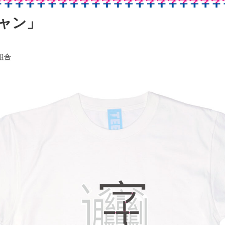
ャン」
組合