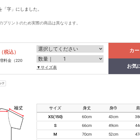
を「字」にしました。
のプリントのため実際の商品は異なります。
カー
（税込）
増料金（220
お気
。
▼サイズ表
サイズ
身丈
身巾
XS(150)
60cm
43cm
3
S
66cm
49cm
4
M
70cm
52cm
4