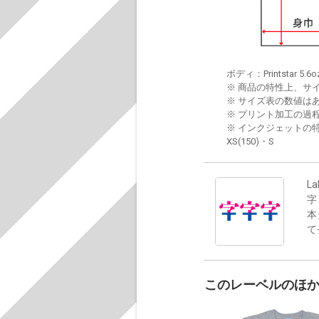
ボディ：Printstar 5.6o
※ 商品の特性上、サ
※ サイズ表の数値は
※ プリント加工の過
※ インクジェットの特
XS(150)・S
La
字
本
て
このレーベルのほ