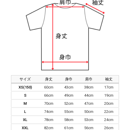
サイズ
身丈
身巾
肩巾
袖丈
XS(150)
60cm
43cm
38cm
17cm
S
66cm
49cm
44cm
19cm
M
70cm
52cm
47cm
20cm
L
74cm
55cm
50cm
22cm
XL
78cm
58cm
53cm
24cm
XXL
82cm
61cm
56cm
26cm