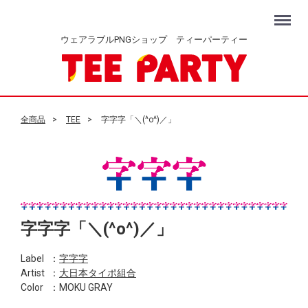
Menu
ウェアラブルPNGショップ ティーパーティー
全商品
TEE
字字字「＼(^o^)／」
字字字「＼(^o^)／」
Label
：
字字字
Artist
：
大日本タイポ組合
Color
：MOKU GRAY