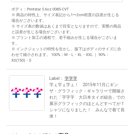
ボディ：Printstar 5.6oz 0085-CVT
※ 商品の特性上、サイズ表記から1〜2cm程度の誤差が生じる
場合がございます。
※ サイズ表の数値はあくまで目安となりますので、実際の商品
と誤差が生じる場合がございます。
※ プリント加工の過程で、若干縮みが生じる場合がございま
す。
※ インクジェットの特性を生かし、版下はボディのサイズに合
わせて縮小されます。 100%：M・L・XL・XXL ｜ 90%：
XS(150)・S
Label：
字字字
字ぇ字ぇ字ぇ！ 2015年11月にギン
ザ・グラフィック・ギャラリーで開催さ
れた「字字字 大日本タイポ組合」での
展示グラフィックのほとんどすべてがＴ
シャツになりました！ みんなで着て長
体！