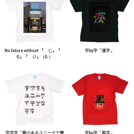
No future without 『 じ』『
字by字「漢字」
G』『 ジ』（G ）
字字字「愛のあるユニークで豊
字by字「黒字」