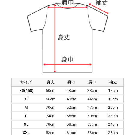
サイズ
身丈
身巾
肩巾
袖丈
XS(150)
60cm
43cm
38cm
17cm
S
66cm
49cm
44cm
19cm
M
70cm
52cm
47cm
20cm
L
74cm
55cm
50cm
22cm
XL
78cm
58cm
53cm
24cm
XXL
82cm
61cm
56cm
26cm