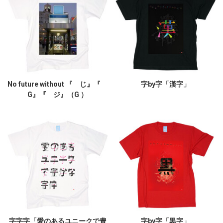
No future without 『 じ』『
字by字「漢字」
G』『 ジ』（G ）
字字字「愛のあるユニークで豊
字by字「黒字」