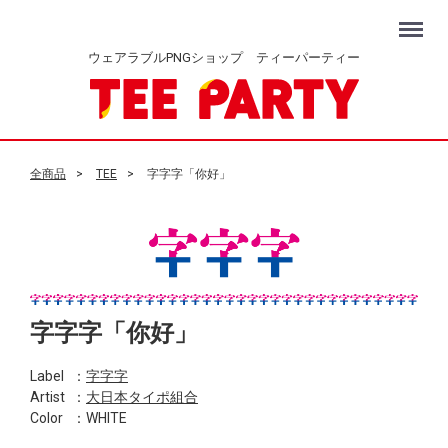
Menu
ウェアラブルPNGショップ ティーパーティー
全商品
TEE
字字字「你好」
字字字「你好」
Label
：
字字字
Artist
：
大日本タイポ組合
Color
：WHITE