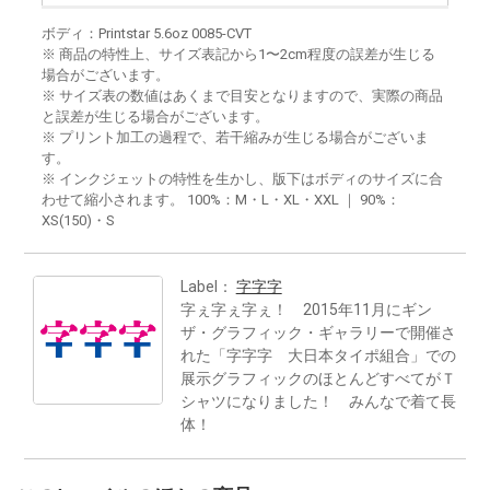
ボディ：Printstar 5.6oz 0085-CVT
※ 商品の特性上、サイズ表記から1〜2cm程度の誤差が生じる
場合がございます。
※ サイズ表の数値はあくまで目安となりますので、実際の商品
と誤差が生じる場合がございます。
※ プリント加工の過程で、若干縮みが生じる場合がございま
す。
※ インクジェットの特性を生かし、版下はボディのサイズに合
わせて縮小されます。 100%：M・L・XL・XXL ｜ 90%：
XS(150)・S
Label：
字字字
字ぇ字ぇ字ぇ！ 2015年11月にギン
ザ・グラフィック・ギャラリーで開催さ
れた「字字字 大日本タイポ組合」での
展示グラフィックのほとんどすべてがＴ
シャツになりました！ みんなで着て長
体！