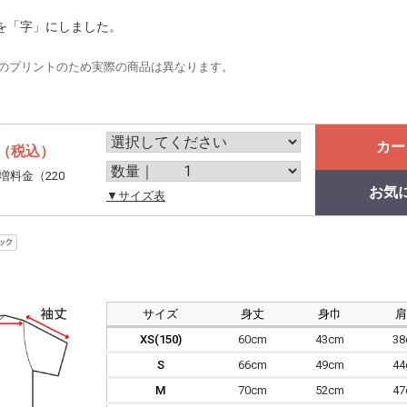
を「字」にしました。
のプリントのため実際の商品は異なります。
カー
（税込）
増料金（220
お気
。
▼サイズ表
サイズ
身丈
身巾
XS(150)
60cm
43cm
3
S
66cm
49cm
4
M
70cm
52cm
4