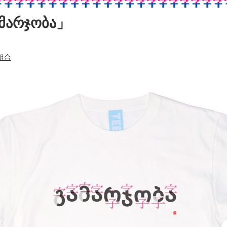
არჯობა」
組合