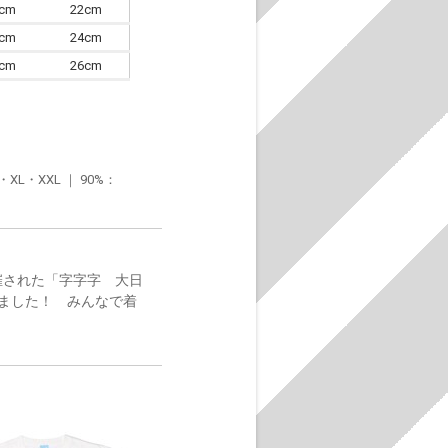
0cm
22cm
3cm
24cm
6cm
26cm
・XXL ｜ 90%：
催された「字字字 大日
ました！ みんなで着