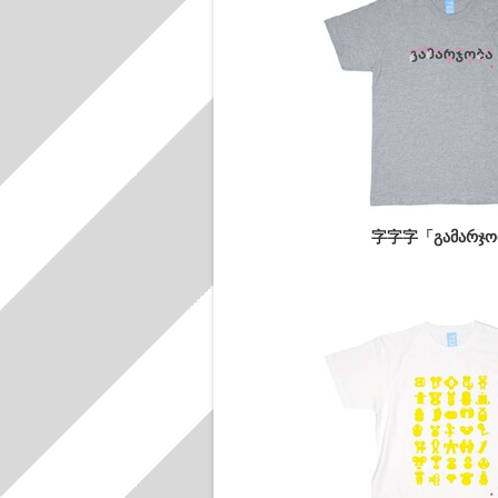
字字字「გამარჯო