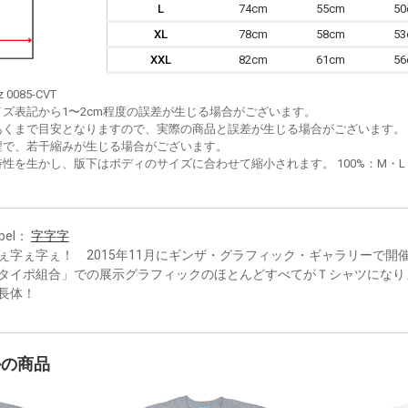
L
74cm
55cm
5
XL
78cm
58cm
5
XXL
82cm
61cm
5
z 0085-CVT
イズ表記から1〜2cm程度の誤差が生じる場合がございます。
あくまで目安となりますので、実際の商品と誤差が生じる場合がございます。
程で、若干縮みが生じる場合がございます。
性を生かし、版下はボディのサイズに合わせて縮小されます。 100%：M・L・XL
bel：
字字字
ぇ字ぇ字ぇ！ 2015年11月にギンザ・グラフィック・ギャラリーで開
タイポ組合」での展示グラフィックのほとんどすべてがＴシャツになり
長体！
かの商品