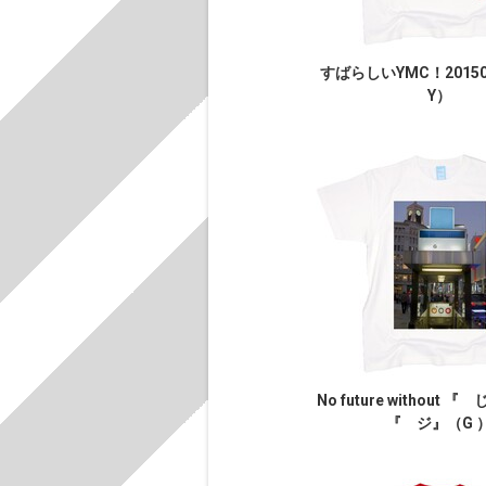
すばらしいYMC！2015
Y）
No future without 
『 ジ』（G 