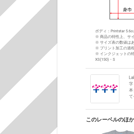
ボディ：Printstar 5.6o
※ 商品の特性上、サ
※ サイズ表の数値は
※ プリント加工の過
※ インクジェットの特
XS(150)・S
La
字
本
て
このレーベルのほ