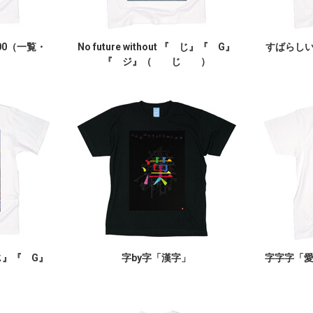
00（一覧・
No future without 『 じ』『 G』
すばらしいY
『 ジ』（ じ ）
『 じ』『 G』
字by字「漢字」
字字字「
）